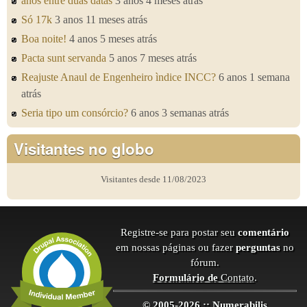
anos entre duas datas
3 anos 4 meses atrás
Só 17k
3 anos 11 meses atrás
Boa noite!
4 anos 5 meses atrás
Pacta sunt servanda
5 anos 7 meses atrás
Reajuste Anaul de Engenheiro ìndice INCC?
6 anos 1 semana
atrás
Seria tipo um consórcio?
6 anos 3 semanas atrás
Visitantes no globo
Visitantes desde 11/08/2023
Registre-se para postar seu
comentário
em nossas páginas ou fazer
perguntas
no
fórum.
Formulário de
Contato
.
© 2005-2026 :: Numerabilis