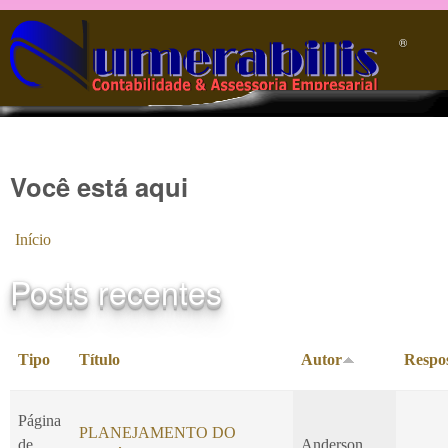
Pular para o conteúdo principal
®️
Você está aqui
Início
Posts recentes
Tipo
Título
Autor
Respo
Página
PLANEJAMENTO DO
de
Anderson