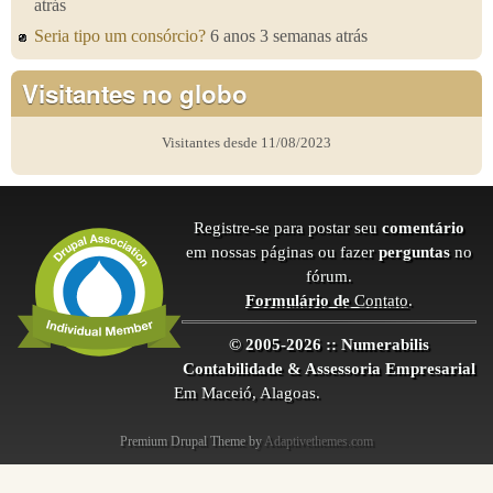
atrás
Seria tipo um consórcio?
6 anos 3 semanas atrás
Visitantes no globo
Visitantes desde 11/08/2023
Registre-se para postar seu
comentário
em nossas páginas ou fazer
perguntas
no
fórum.
Formulário de
Contato
.
© 2005-2026 :: Numerabilis
Contabilidade & Assessoria Empresarial
Em Maceió, Alagoas.
Premium Drupal Theme by
Adaptivethemes.com