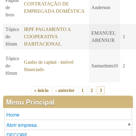
Página
CONTRATAÇÃO DE
de
Anderson
EMPREGADA DOMÉSTICA
livro
Tópico
IRPF PAGAMENTO A
EMANUEL
do
COOPERATIVA
1
ABENSUR
fórum
HABITACIONAL
Tópico
Ganho de capital - imóvel
do
Samuelmm10
2
financiado
fórum
« início
‹ anterior
1
2
3
Páginas
Menu Principal
Home
Abrir empresa
DECORE