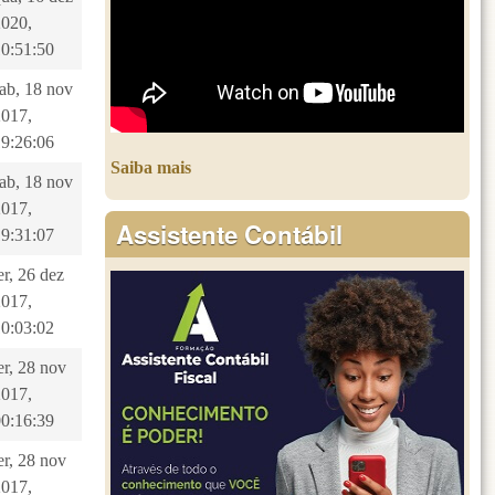
2020,
10:51:50
sab, 18 nov
2017,
19:26:06
Saiba mais
sab, 18 nov
2017,
Assistente Contábil
19:31:07
er, 26 dez
2017,
10:03:02
er, 28 nov
2017,
00:16:39
er, 28 nov
2017,