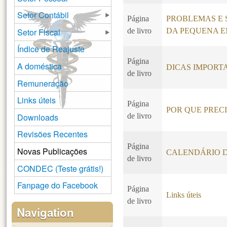
Setor Contábil
Página
PROBLEMAS E 
Setor Fiscal
de livro
DA PEQUENA 
Índice de Reajuste
Página
A doméstica
DICAS IMPORT
de livro
Remuneração
Links úteis
Página
POR QUE PREC
Downloads
de livro
Revisões Recentes
Página
Novas Publicações
CALENDÁRIO D
de livro
CONDEC (Teste grátis!)
Fanpage do Facebook
Página
Links úteis
de livro
Navigation