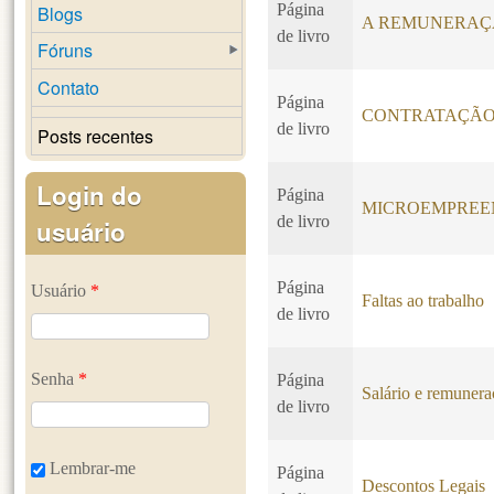
Página
Blogs
A REMUNERAÇ
de livro
Fóruns
Contato
Página
CONTRATAÇÃO
de livro
Posts recentes
Login do
Página
MICROEMPREEN
de livro
usuário
Página
Usuário
*
Faltas ao trabalho
de livro
Senha
*
Página
Salário e remuner
de livro
Lembrar-me
Página
Descontos Legais