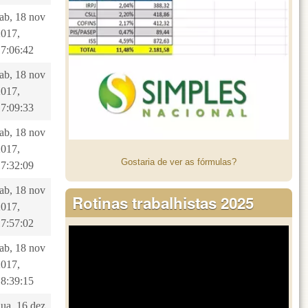
sab, 18 nov
2017,
17:06:42
sab, 18 nov
2017,
17:09:33
sab, 18 nov
2017,
Gostaria de ver as fórmulas?
17:32:09
sab, 18 nov
Rotinas trabalhistas 2025
2017,
17:57:02
sab, 18 nov
2017,
18:39:15
qua, 16 dez