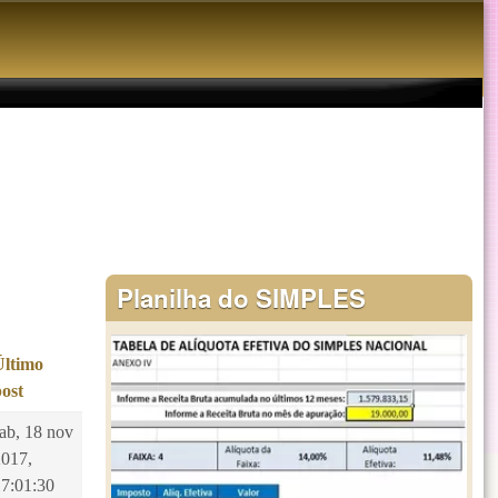
Planilha do SIMPLES
Último
post
sab, 18 nov
2017,
17:01:30