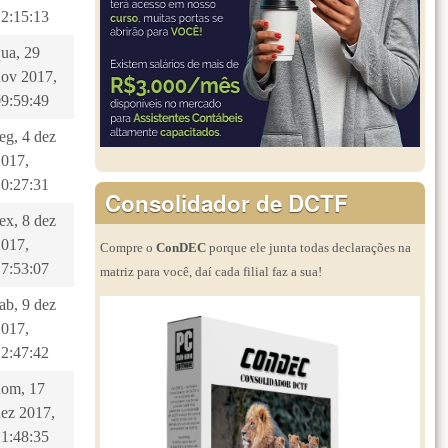
12:15:13
qua, 29
nov 2017,
09:59:49
eg, 4 dez
2017,
10:27:31
Consolidador de DCTF
ex, 8 dez
2017,
Compre o
ConDEC
porque ele junta todas declarações na
17:53:07
matriz para você, daí cada filial faz a sua!
ab, 9 dez
2017,
12:47:42
dom, 17
dez 2017,
21:48:35