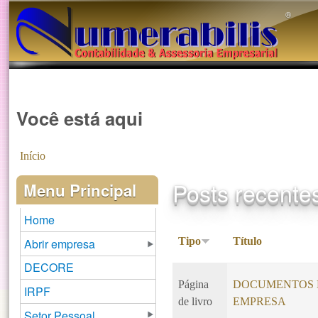
®️
Você está aqui
Início
Posts recente
Menu Principal
Home
Tipo
Título
Abrir empresa
DECORE
Página
DOCUMENTOS N
IRPF
de livro
EMPRESA
Setor Pessoal