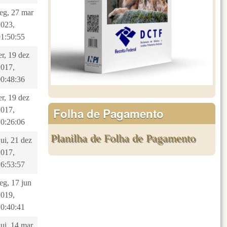
seg, 27 mar
2023,
01:50:55
er, 19 dez
2017,
00:48:36
er, 19 dez
Folha de Pagamento
2017,
10:26:06
Planilha de Folha de Pagamento
ui, 21 dez
2017,
16:53:57
eg, 17 jun
2019,
10:40:41
ui, 14 mar