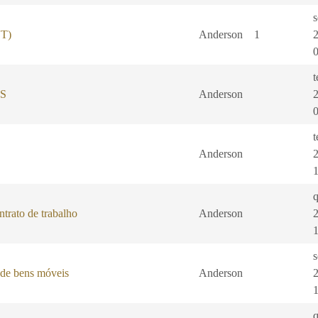
VT)
Anderson
1
t
TS
Anderson
t
Anderson
q
trato de trabalho
Anderson
s
 de bens móveis
Anderson
q