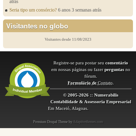
atrás
Seria tipo um consórcio?
6 anos 3 semanas atrás
Visitantes no globo
Visitantes desde 11/08/2023
Registre-se para postar seu
comentário
em nossas páginas ou fazer
perguntas
no
fórum.
Formulário de
Contato
.
© 2005-2026 :: Numerabilis
Contabilidade & Assessoria Empresarial
Em Maceió, Alagoas.
Premium Drupal Theme by
Adaptivethemes.com