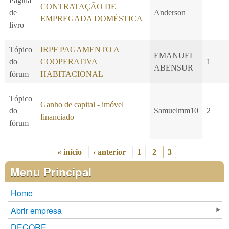
Página
CONTRATAÇÃO DE
de
Anderson
EMPREGADA DOMÉSTICA
livro
Tópico
IRPF PAGAMENTO A
EMANUEL
do
COOPERATIVA
1
ABENSUR
fórum
HABITACIONAL
Tópico
Ganho de capital - imóvel
do
Samuelmm10
2
financiado
fórum
« início
‹ anterior
1
2
3
Páginas
Menu Principal
Home
Abrir empresa
DECORE