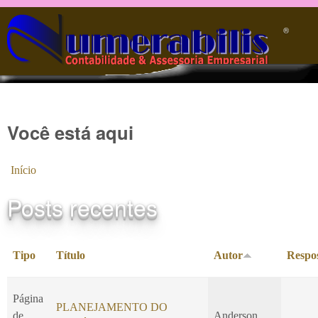
Pular para o conteúdo principal
®️
Você está aqui
Início
Posts recentes
Tipo
Título
Autor
Respo
Página
PLANEJAMENTO DO
de
Anderson