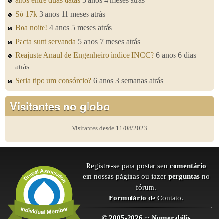
anos entre duas datas
3 anos 4 meses atrás
Só 17k
3 anos 11 meses atrás
Boa noite!
4 anos 5 meses atrás
Pacta sunt servanda
5 anos 7 meses atrás
Reajuste Anaul de Engenheiro ìndice INCC?
6 anos 6 dias
atrás
Seria tipo um consórcio?
6 anos 3 semanas atrás
Visitantes no globo
Visitantes desde 11/08/2023
Registre-se para postar seu
comentário
em nossas páginas ou fazer
perguntas
no
fórum.
Formulário de
Contato
.
© 2005-2026 :: Numerabilis