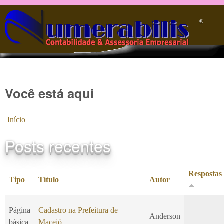
Pular para o conteúdo principal
®️
Você está aqui
Início
Posts recentes
Respostas
Tipo
Título
Autor
Página
Cadastro na Prefeitura de
Anderson
básica
Maceió