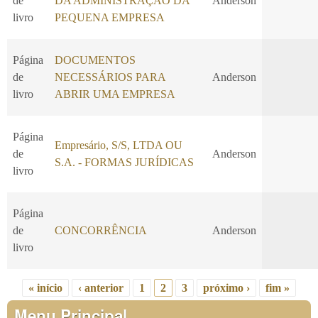
de
DA ADMINISTRAÇÃO DA
Anderson
livro
PEQUENA EMPRESA
Página
DOCUMENTOS
de
NECESSÁRIOS PARA
Anderson
livro
ABRIR UMA EMPRESA
Página
Empresário, S/S, LTDA OU
de
Anderson
S.A. - FORMAS JURÍDICAS
livro
Página
de
CONCORRÊNCIA
Anderson
livro
« início
‹ anterior
1
2
3
próximo ›
fim »
Páginas
Menu Principal