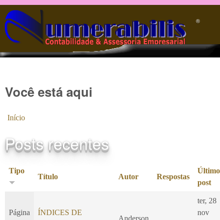
Pular para o conteúdo principal
®️
Você está aqui
Início
Posts recentes
Tipo
Último
Título
Autor
Respostas
post
ter, 28
Página
ÍNDICES DE
nov
Anderson