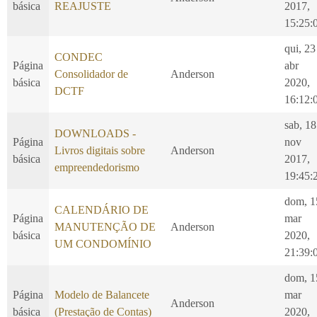
básica
REAJUSTE
2017,
15:25:
qui, 23
CONDEC
Página
abr
Consolidador de
Anderson
básica
2020,
DCTF
16:12:
sab, 18
DOWNLOADS -
Página
nov
Livros digitais sobre
Anderson
básica
2017,
empreendedorismo
19:45:
dom, 1
CALENDÁRIO DE
Página
mar
MANUTENÇÃO DE
Anderson
básica
2020,
UM CONDOMÍNIO
21:39:
dom, 1
Página
Modelo de Balancete
mar
Anderson
básica
(Prestação de Contas)
2020,