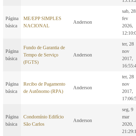
15:13:
sab, 28
Página
ME/EPP SIMPLES
fev
Anderson
básica
NACIONAL
2026,
12:10:
ter, 28
Fundo de Garantia de
Página
nov
Tempo de Serviço
Anderson
básica
2017,
(FGTS)
16:55:
ter, 28
Página
Recibo de Pagamento
nov
Anderson
básica
de Autônomo (RPA)
2017,
17:06:
seg, 9
Página
Condomínio Edifício
mar
Anderson
básica
São Carlos
2020,
21:29: