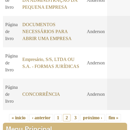
de
DA ADMINISTRAÇÃO DA
Anderson
livro
PEQUENA EMPRESA
Página
DOCUMENTOS
de
NECESSÁRIOS PARA
Anderson
livro
ABRIR UMA EMPRESA
Página
Empresário, S/S, LTDA OU
de
Anderson
S.A. - FORMAS JURÍDICAS
livro
Página
de
CONCORRÊNCIA
Anderson
livro
« início
‹ anterior
1
2
3
próximo ›
fim »
Páginas
Menu Principal