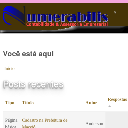
Pular para o conteúdo principal
®️
Você está aqui
Início
Posts recentes
Respostas
Tipo
Título
Autor
Página
Cadastro na Prefeitura de
Anderson
básica
Maceió