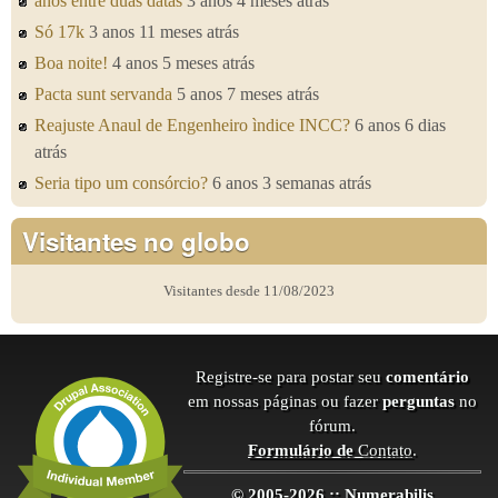
anos entre duas datas
3 anos 4 meses atrás
Só 17k
3 anos 11 meses atrás
Boa noite!
4 anos 5 meses atrás
Pacta sunt servanda
5 anos 7 meses atrás
Reajuste Anaul de Engenheiro ìndice INCC?
6 anos 6 dias
atrás
Seria tipo um consórcio?
6 anos 3 semanas atrás
Visitantes no globo
Visitantes desde 11/08/2023
Registre-se para postar seu
comentário
em nossas páginas ou fazer
perguntas
no
fórum.
Formulário de
Contato
.
© 2005-2026 :: Numerabilis