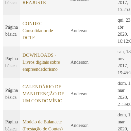
básica
REAJUSTE
2017,
15:25:
qui, 23
CONDEC
Página
abr
Consolidador de
Anderson
básica
2020,
DCTF
16:12:
sab, 18
DOWNLOADS -
Página
nov
Livros digitais sobre
Anderson
básica
2017,
empreendedorismo
19:45:
dom, 1
CALENDÁRIO DE
Página
mar
MANUTENÇÃO DE
Anderson
básica
2020,
UM CONDOMÍNIO
21:39:
dom, 1
Página
Modelo de Balancete
mar
Anderson
básica
(Prestação de Contas)
2020,