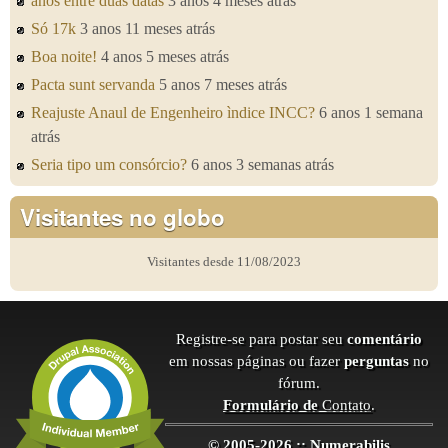
anos entre duas datas
3 anos 4 meses atrás
Só 17k
3 anos 11 meses atrás
Boa noite!
4 anos 5 meses atrás
Pacta sunt servanda
5 anos 7 meses atrás
Reajuste Anaul de Engenheiro ìndice INCC?
6 anos 1 semana
atrás
Seria tipo um consórcio?
6 anos 3 semanas atrás
Visitantes no globo
Visitantes desde 11/08/2023
Registre-se para postar seu
comentário
em nossas páginas ou fazer
perguntas
no
fórum.
Formulário de
Contato
.
© 2005-2026 :: Numerabilis