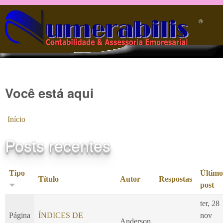
Pular para o conteúdo principal
®️
Você está aqui
Início
Posts recentes
Tipo
Último
Título
Autor
Respostas
post
ter, 28
Página
ÍNDICES DE
nov
Anderson