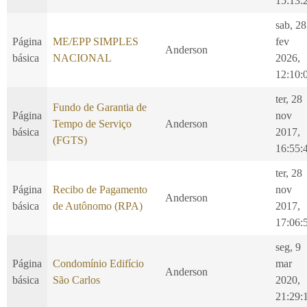
15:13:
sab, 28
Página
ME/EPP SIMPLES
fev
Anderson
básica
NACIONAL
2026,
12:10:
ter, 28
Fundo de Garantia de
Página
nov
Tempo de Serviço
Anderson
básica
2017,
(FGTS)
16:55:
ter, 28
Página
Recibo de Pagamento
nov
Anderson
básica
de Autônomo (RPA)
2017,
17:06:
seg, 9
Página
Condomínio Edifício
mar
Anderson
básica
São Carlos
2020,
21:29: