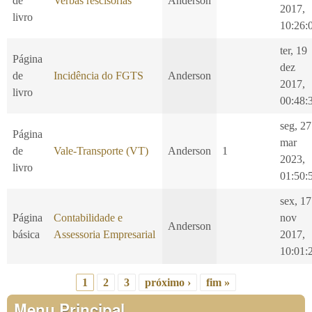
de
Verbas rescisórias
Anderson
2017,
livro
10:26:
ter, 19
Página
dez
de
Incidência do FGTS
Anderson
2017,
livro
00:48:
seg, 27
Página
mar
de
Vale-Transporte (VT)
Anderson
1
2023,
livro
01:50:
sex, 17
Página
Contabilidade e
nov
Anderson
básica
Assessoria Empresarial
2017,
10:01:
1
2
3
próximo ›
fim »
Páginas
Menu Principal