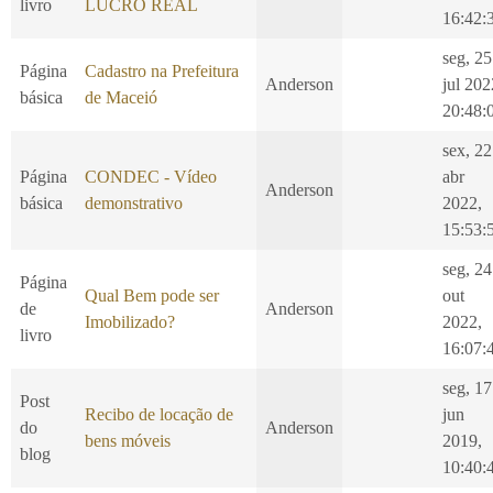
livro
LUCRO REAL
16:42:
seg, 25
Página
Cadastro na Prefeitura
Anderson
jul 202
básica
de Maceió
20:48:
sex, 22
Página
CONDEC - Vídeo
abr
Anderson
básica
demonstrativo
2022,
15:53:
seg, 24
Página
Qual Bem pode ser
out
de
Anderson
Imobilizado?
2022,
livro
16:07:
seg, 17
Post
Recibo de locação de
jun
do
Anderson
bens móveis
2019,
blog
10:40: