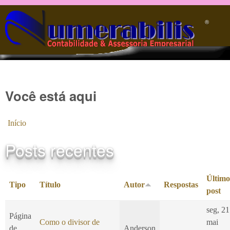
Pular para o conteúdo principal
®️
Você está aqui
Início
Posts recentes
Último
Tipo
Título
Autor
Respostas
post
seg, 21
Página
Como o divisor de
mai
de
Anderson