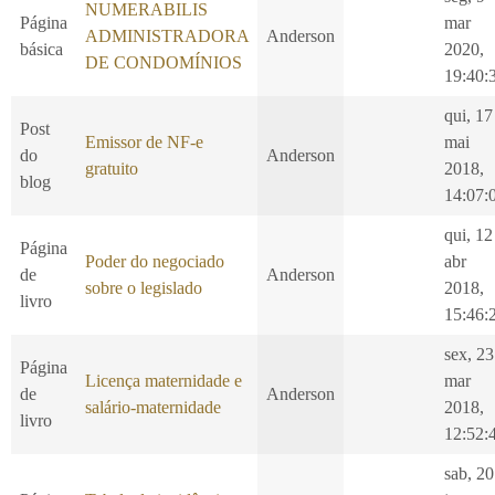
NUMERABILIS
Página
mar
ADMINISTRADORA
Anderson
básica
2020,
DE CONDOMÍNIOS
19:40:
qui, 17
Post
Emissor de NF-e
mai
do
Anderson
gratuito
2018,
blog
14:07:
qui, 12
Página
Poder do negociado
abr
de
Anderson
sobre o legislado
2018,
livro
15:46:
sex, 23
Página
Licença maternidade e
mar
de
Anderson
salário-maternidade
2018,
livro
12:52:
sab, 20