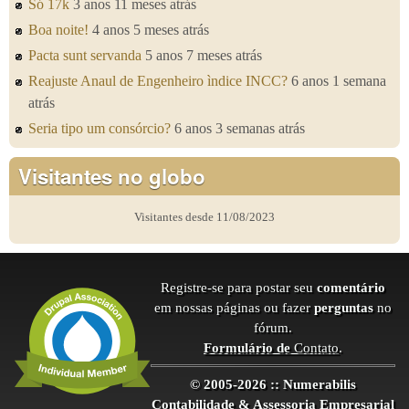
Só 17k
3 anos 11 meses atrás
Boa noite!
4 anos 5 meses atrás
Pacta sunt servanda
5 anos 7 meses atrás
Reajuste Anaul de Engenheiro ìndice INCC?
6 anos 1 semana
atrás
Seria tipo um consórcio?
6 anos 3 semanas atrás
Visitantes no globo
Visitantes desde 11/08/2023
Registre-se para postar seu
comentário
em nossas páginas ou fazer
perguntas
no
fórum.
Formulário de
Contato
.
© 2005-2026 :: Numerabilis
Contabilidade & Assessoria Empresarial