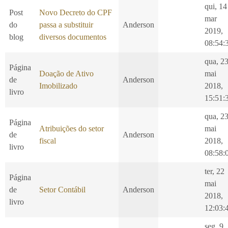
qui, 14
Post
Novo Decreto do CPF
mar
do
passa a substituir
Anderson
2019,
blog
diversos documentos
08:54:
qua, 2
Página
Doação de Ativo
mai
de
Anderson
Imobilizado
2018,
livro
15:51:
qua, 2
Página
Atribuições do setor
mai
de
Anderson
fiscal
2018,
livro
08:58:
ter, 22
Página
mai
de
Setor Contábil
Anderson
2018,
livro
12:03:
seg, 9