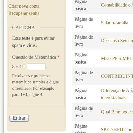
Página
Contabilidade e 
Criar nova conta
básica
Recuperar senha
Página de
Salário-família
livro
CAPTCHA
Página de
Esse teste é para evitar
Descanso Seman
livro
spam e vírus.
Página
Questão de Matemática
*
ME/EPP SIMP
básica
8 + 1 =
Página de
Resolva este problema
CONTRIBUINT
livro
matemático simples e digite
o resultado. Por exemplo
Página
Diferença de Alí
para 1+3, digite 4.
básica
interestaduais
Página de
Qual Bem pode s
livro
Página
SPED EFD Contr