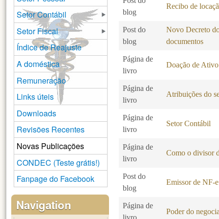
Post do
Recibo de locaç
blog
Setor Contábil
Setor Fiscal
Post do
Novo Decreto do 
blog
documentos
Índice de Reajuste
Página de
A doméstica
Doação de Ativo
livro
Remuneração
Página de
Atribuições do se
Links úteis
livro
Downloads
Página de
Setor Contábil
Revisões Recentes
livro
Novas Publicações
Página de
Como o divisor d
livro
CONDEC (Teste grátis!)
Post do
Fanpage do Facebook
Emissor de NF-e 
blog
Navigation
Página de
Poder do negocia
livro