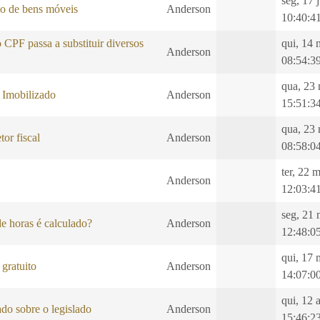
seg, 17 
ão de bens móveis
Anderson
10:40:4
CPF passa a substituir diversos
qui, 14 
Anderson
08:54:3
qua, 23
 Imobilizado
Anderson
15:51:3
qua, 23
tor fiscal
Anderson
08:58:0
ter, 22 
Anderson
12:03:4
seg, 21 
e horas é calculado?
Anderson
12:48:0
qui, 17 
gratuito
Anderson
14:07:0
qui, 12 
do sobre o legislado
Anderson
15:46:2