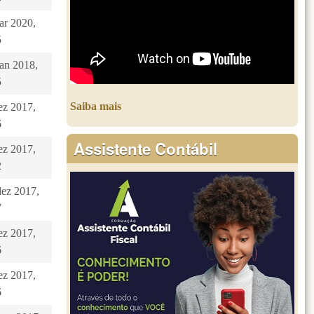
ar 2020,
5
jan 2018,
5
Saiba mais
dez 2017,
6
Assistente Contábil
dez 2017,
2
dez 2017,
7
dez 2017,
6
dez 2017,
6