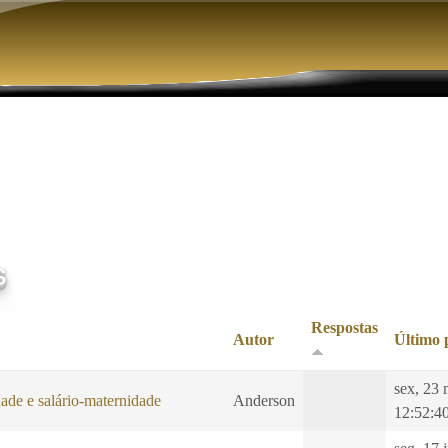
Pular para o conteúdo principal
s
Respostas
Autor
Último 
sex, 23 
ade e salário-maternidade
Anderson
12:52:4