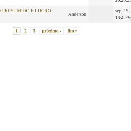
20:26:2
O PRESUMIDO E LUCRO
seg, 15 
Anderson
16:42:3
1
2
3
próximo ›
fim »