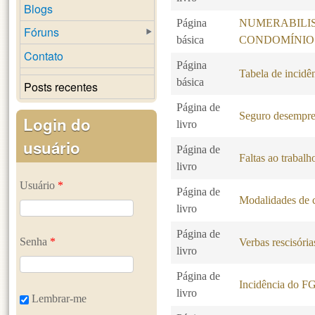
Blogs
Página
NUMERABILI
Fóruns
básica
CONDOMÍNIO
Contato
Página
Tabela de incidê
básica
Posts recentes
Página de
Seguro desempr
Login do
livro
usuário
Página de
Faltas ao trabalh
livro
Usuário
*
Página de
Modalidades de c
livro
Página de
Senha
*
Verbas rescisória
livro
Página de
Incidência do F
livro
Lembrar-me