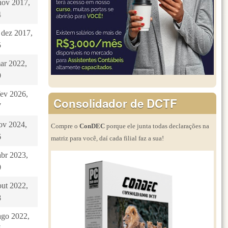
nov 2017,
4
 dez 2017,
5
mar 2022,
9
fev 2026,
Consolidador de DCTF
7
nov 2024,
Compre o
ConDEC
porque ele junta todas declarações na
6
matriz para você, daí cada filial faz a sua!
abr 2023,
0
out 2022,
8
ago 2022,