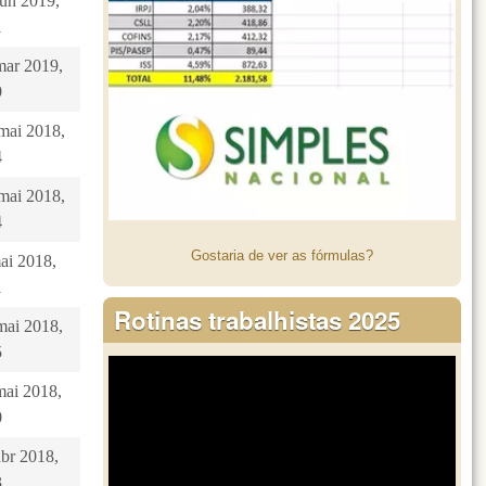
jun 2019,
1
mar 2019,
9
 mai 2018,
4
 mai 2018,
4
Gostaria de ver as fórmulas?
mai 2018,
1
Rotinas trabalhistas 2025
mai 2018,
5
mai 2018,
0
abr 2018,
3