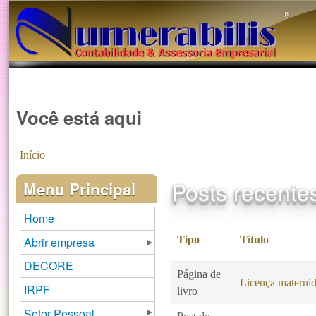
®️
Você está aqui
Início
Posts recente
Menu Principal
Home
Tipo
Título
Abrir empresa
DECORE
Página de
Licença maternid
IRPF
livro
Setor Pessoal