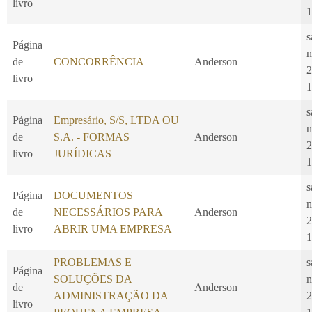
livro
1
s
Página
n
de
CONCORRÊNCIA
Anderson
2
livro
1
s
Página
Empresário, S/S, LTDA OU
n
de
S.A. - FORMAS
Anderson
2
livro
JURÍDICAS
1
s
Página
DOCUMENTOS
n
de
NECESSÁRIOS PARA
Anderson
2
livro
ABRIR UMA EMPRESA
1
PROBLEMAS E
s
Página
SOLUÇÕES DA
n
de
Anderson
ADMINISTRAÇÃO DA
2
livro