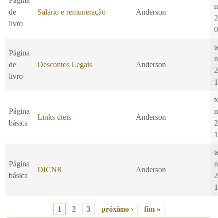
Página
n
de
Salário e remuneração
Anderson
2
livro
0
t
Página
n
de
Descontos Legais
Anderson
2
livro
1
t
Página
n
Links úteis
Anderson
básica
2
1
t
Página
n
DICNR
Anderson
básica
2
1
1
2
3
próximo ›
fim »