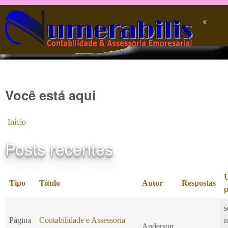
Pular para o conteúdo principal
®️
Você está aqui
Início
Posts recentes
Ú
Tipo
Título
Autor
Respostas
p
s
Página
Contabilidade e Assessoria
n
Anderson