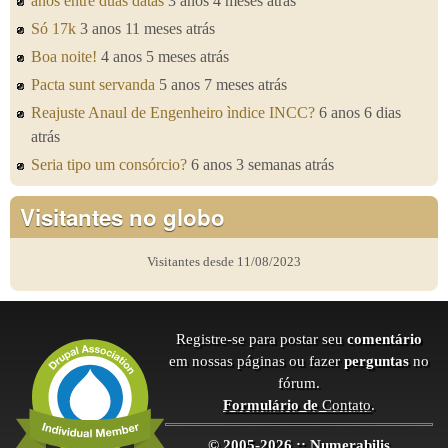
anos entre duas datas
3 anos 4 meses atrás
Só 17k
3 anos 11 meses atrás
Boa noite!
4 anos 5 meses atrás
Pacta sunt servanda
5 anos 7 meses atrás
Reajuste Anaul de Engenheiro ìndice INCC?
6 anos 6 dias
atrás
Seria tipo um consórcio?
6 anos 3 semanas atrás
Visitantes no globo
Visitantes desde 11/08/2023
Registre-se para postar seu
comentário
em nossas páginas ou fazer
perguntas
no
fórum.
Formulário de
Contato
.
© 2005-2026 :: Numerabilis