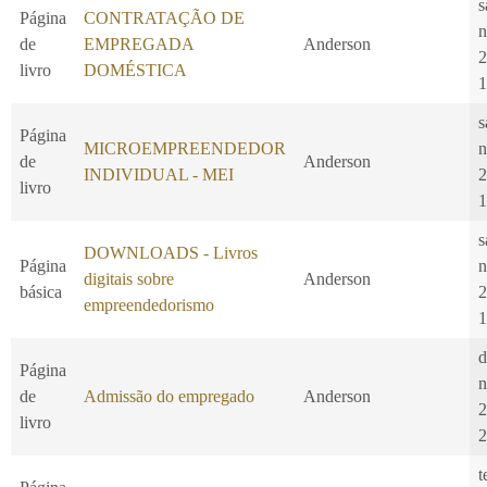
s
Página
CONTRATAÇÃO DE
n
de
EMPREGADA
Anderson
2
livro
DOMÉSTICA
1
s
Página
MICROEMPREENDEDOR
n
de
Anderson
INDIVIDUAL - MEI
2
livro
1
s
DOWNLOADS - Livros
Página
n
digitais sobre
Anderson
básica
2
empreendedorismo
1
d
Página
n
de
Admissão do empregado
Anderson
2
livro
2
t