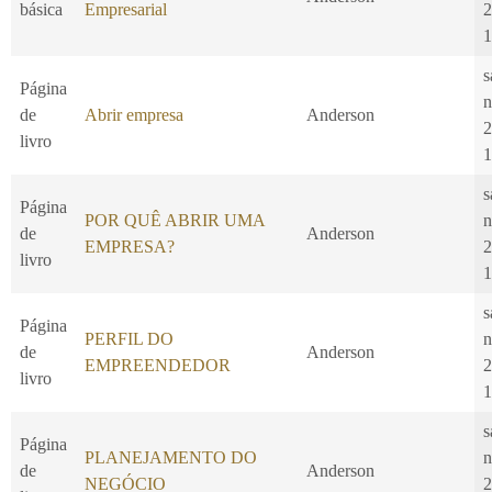
básica
Empresarial
2
1
s
Página
n
de
Abrir empresa
Anderson
2
livro
1
s
Página
POR QUÊ ABRIR UMA
n
de
Anderson
EMPRESA?
2
livro
1
s
Página
PERFIL DO
n
de
Anderson
EMPREENDEDOR
2
livro
1
s
Página
PLANEJAMENTO DO
n
de
Anderson
NEGÓCIO
2