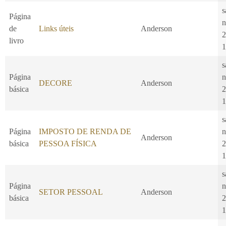
s
Página
n
de
Links úteis
Anderson
2
livro
1
s
Página
n
DECORE
Anderson
básica
2
1
s
Página
IMPOSTO DE RENDA DE
n
Anderson
básica
PESSOA FÍSICA
2
1
s
Página
n
SETOR PESSOAL
Anderson
básica
2
1