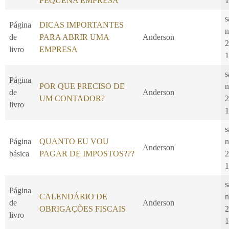
PEQUENA EMPRESA
1
s
Página
DICAS IMPORTANTES
n
de
PARA ABRIR UMA
Anderson
2
livro
EMPRESA
1
s
Página
POR QUE PRECISO DE
n
de
Anderson
UM CONTADOR?
2
livro
1
s
Página
QUANTO EU VOU
n
Anderson
básica
PAGAR DE IMPOSTOS???
2
1
s
Página
CALENDÁRIO DE
n
de
Anderson
OBRIGAÇÕES FISCAIS
2
livro
1