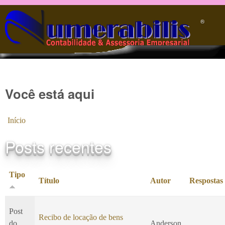
Pular para o conteúdo principal
®️
Você está aqui
Início
Posts recentes
Tipo
Título
Autor
Respostas
Post
Recibo de locação de bens
do
Anderson