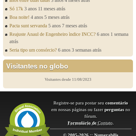
anos entre duas datas
3 anos 4 meses atrás
Só 17k
3 anos 11 meses atrás
Boa noite!
4 anos 5 meses atrás
Pacta sunt servanda
5 anos 7 meses atrás
Reajuste Anaul de Engenheiro ìndice INCC?
6 anos 1 semana
atrás
Seria tipo um consórcio?
6 anos 3 semanas atrás
Visitantes no globo
Visitantes desde 11/08/2023
Registre-se para postar seu
comentário
em nossas páginas ou fazer
perguntas
no
fórum.
Formulário de
Contato
.
© 2005-2026 :: Numerabilis