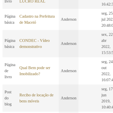
livro
LUCRO REAL
16:42:
seg, 25
Página
Cadastro na Prefeitura
Anderson
jul 202
básica
de Maceió
20:48:
sex, 22
Página
CONDEC - Vídeo
abr
Anderson
básica
demonstrativo
2022,
15:53:
seg, 24
Página
Qual Bem pode ser
out
de
Anderson
Imobilizado?
2022,
livro
16:07:
seg, 17
Post
Recibo de locação de
jun
do
Anderson
bens móveis
2019,
blog
10:40: