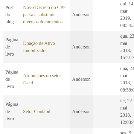
qui, 14
Post
Novo Decreto do CPF
mar
do
passa a substituir
Anderson
2019,
blog
diversos documentos
08:54:
qua, 2
Página
Doação de Ativo
mai
de
Anderson
Imobilizado
2018,
livro
15:51:
qua, 2
Página
Atribuições do setor
mai
de
Anderson
fiscal
2018,
livro
08:58:
ter, 22
Página
mai
de
Setor Contábil
Anderson
2018,
livro
12:03:
seg, 9