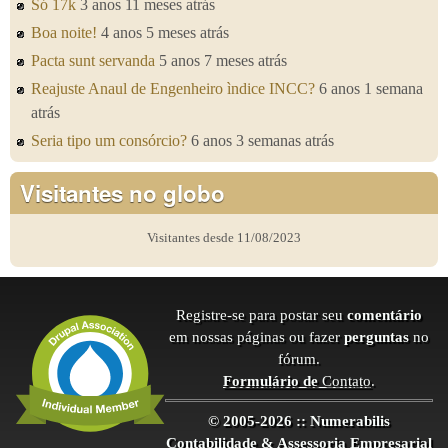
Só 17k
3 anos 11 meses atrás
Boa noite!
4 anos 5 meses atrás
Pacta sunt servanda
5 anos 7 meses atrás
Reajuste Anaul de Engenheiro ìndice INCC?
6 anos 1 semana
atrás
Seria tipo um consórcio?
6 anos 3 semanas atrás
Visitantes no globo
Visitantes desde 11/08/2023
Registre-se para postar seu
comentário
em nossas páginas ou fazer
perguntas
no
fórum.
Formulário de
Contato
.
© 2005-2026 :: Numerabilis
Contabilidade & Assessoria Empresarial