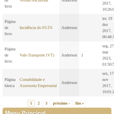
de
Verbas rescisórias
Anderson
2017,
livro
10:26:
ter, 19
Página
dez
de
Incidência do FGTS
Anderson
2017,
livro
00:48:
seg, 27
Página
mar
de
Vale-Transporte (VT)
Anderson
1
2023,
livro
01:50:
sex, 17
Página
Contabilidade e
nov
Anderson
básica
Assessoria Empresarial
2017,
10:01:
1
2
3
próximo ›
fim »
Páginas
Menu Principal