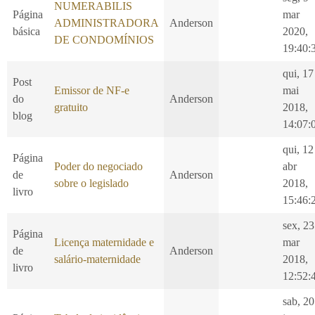
NUMERABILIS
Página
mar
ADMINISTRADORA
Anderson
básica
2020,
DE CONDOMÍNIOS
19:40:
qui, 17
Post
Emissor de NF-e
mai
do
Anderson
gratuito
2018,
blog
14:07:
qui, 12
Página
Poder do negociado
abr
de
Anderson
sobre o legislado
2018,
livro
15:46:
sex, 23
Página
Licença maternidade e
mar
de
Anderson
salário-maternidade
2018,
livro
12:52:
sab, 20