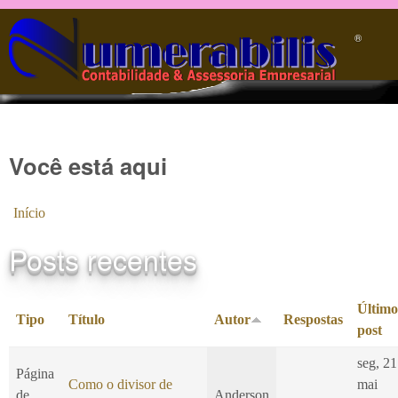
Pular para o conteúdo principal
®️
Você está aqui
Início
Posts recentes
Último
Tipo
Título
Autor
Respostas
post
seg, 21
Página
Como o divisor de
mai
de
Anderson