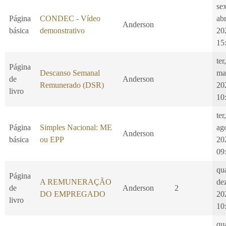
se
Página
CONDEC - Vídeo
ab
Anderson
básica
demonstrativo
20
15
ter
Página
Descanso Semanal
ma
de
Anderson
Remunerado (DSR)
20
livro
10
ter
Página
Simples Nacional: ME
ag
Anderson
básica
ou EPP
20
09
qu
Página
A REMUNERAÇÃO
de
de
Anderson
2
DO EMPREGADO
20
livro
10
qu