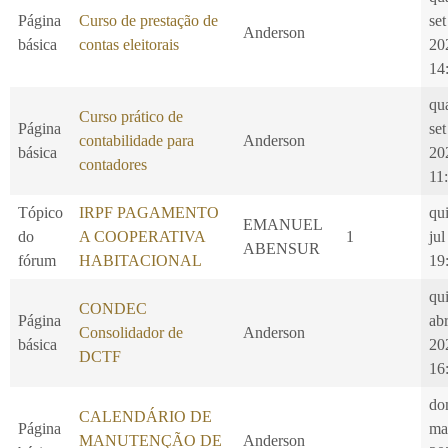
Página
Curso de prestação de
set
Anderson
básica
contas eleitorais
20
14
qu
Curso prático de
Página
set
contabilidade para
Anderson
básica
20
contadores
11
Tópico
IRPF PAGAMENTO
qui
EMANUEL
do
A COOPERATIVA
1
jul
ABENSUR
fórum
HABITACIONAL
19
qui
CONDEC
Página
ab
Consolidador de
Anderson
básica
20
DCTF
16
do
CALENDÁRIO DE
Página
ma
MANUTENÇÃO DE
Anderson