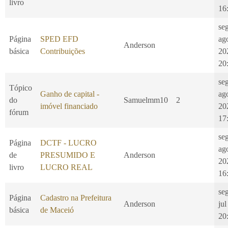
livro
16
se
Página
SPED EFD
ag
Anderson
básica
Contribuições
20
20
se
Tópico
Ganho de capital -
ag
do
Samuelmm10
2
imóvel financiado
20
fórum
17
se
Página
DCTF - LUCRO
ag
de
PRESUMIDO E
Anderson
20
livro
LUCRO REAL
16
se
Página
Cadastro na Prefeitura
Anderson
jul
básica
de Maceió
20