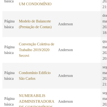
básica
20
UM CONDOMÍNIO
21
do
Página
Modelo de Balancete
ma
Anderson
básica
(Prestação de Contas)
20
18
qu
Convenção Coletiva de
Página
ma
Trabalho 2019/2020
Anderson
básica
20
Secovi
20
seg
Página
Condomínio Edifício
ma
Anderson
básica
São Carlos
20
21
seg
NUMERABILIS
Página
ma
ADMINISTRADORA
Anderson
básica
20