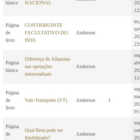
básica
NACIONAL
20
12
ter
Página
CONTRIBUINTE
no
de
FACULTATIVO DO
Anderson
20
livro
INSS
23
se
Diferença de Alíquotas
Página
ab
nas operações
Anderson
básica
20
interestaduais
12
se
Página
ma
de
Vale-Transporte (VT)
Anderson
1
20
livro
01
se
Página
Qual Bem pode ser
ou
de
Anderson
Imobilizado?
20