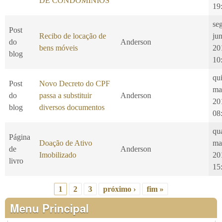
DE CONDOMÍNIOS
19
se
Post
Recibo de locação de
ju
do
Anderson
bens móveis
20
blog
10
qui
Post
Novo Decreto do CPF
ma
do
passa a substituir
Anderson
20
blog
diversos documentos
08
qu
Página
Doação de Ativo
ma
de
Anderson
Imobilizado
20
livro
15
1
2
3
próximo ›
fim »
Páginas
Menu Principal