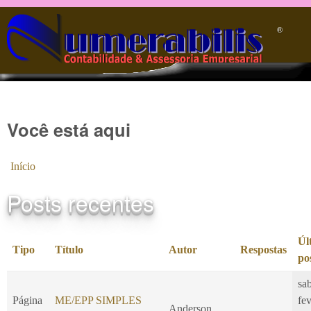
Pular para o conteúdo principal
®️
Você está aqui
Início
Posts recentes
Úl
Tipo
Título
Autor
Respostas
po
sa
Página
ME/EPP SIMPLES
fe
Anderson