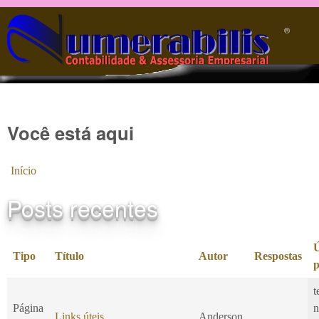
Pular para o conteúdo principal
®️
Você está aqui
Início
Posts recentes
Ú
Tipo
Título
Autor
Respostas
p
t
Página
n
Links úteis
Anderson