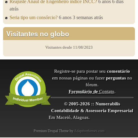
Reajuste Anaul de Engenheiro ìndice INCC?
6 anos 6 dias
atrás
Seria tipo um consórcio?
6 anos 3 semanas atrás
Visitantes no globo
Visitantes desde 11/08/2023
Registre-se para postar seu
comentário
em nossas páginas ou fazer
perguntas
no
fórum.
Formulário de
Contato
.
© 2005-2026 :: Numerabilis
Contabilidade & Assessoria Empresarial
Em Maceió, Alagoas.
Premium Drupal Theme by
Adaptivethemes.com