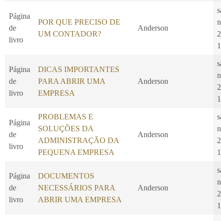
s
Página
POR QUE PRECISO DE
n
de
Anderson
UM CONTADOR?
2
livro
1
s
Página
DICAS IMPORTANTES
n
de
PARA ABRIR UMA
Anderson
2
livro
EMPRESA
1
PROBLEMAS E
s
Página
SOLUÇÕES DA
n
de
Anderson
ADMINISTRAÇÃO DA
2
livro
PEQUENA EMPRESA
1
s
Página
DOCUMENTOS
n
de
NECESSÁRIOS PARA
Anderson
2
livro
ABRIR UMA EMPRESA
1