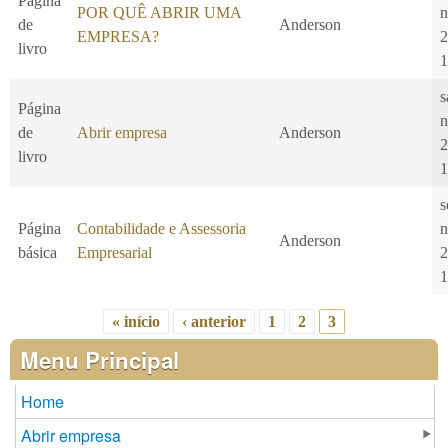
Página
POR QUÊ ABRIR UMA
n
de
Anderson
EMPRESA?
2
livro
1
s
Página
n
de
Abrir empresa
Anderson
2
livro
1
s
Página
Contabilidade e Assessoria
n
Anderson
básica
Empresarial
2
1
« início
‹ anterior
1
2
3
Páginas
Menu Principal
Home
Abrir empresa