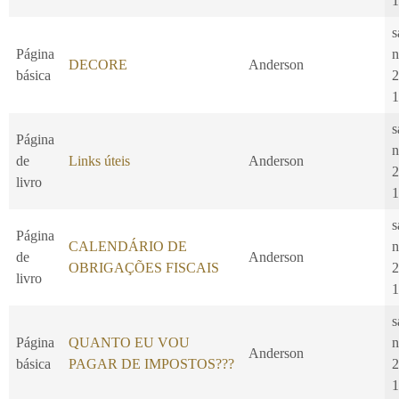
1
s
Página
n
DECORE
Anderson
básica
2
1
s
Página
n
de
Links úteis
Anderson
2
livro
1
s
Página
CALENDÁRIO DE
n
de
Anderson
OBRIGAÇÕES FISCAIS
2
livro
1
s
Página
QUANTO EU VOU
n
Anderson
básica
PAGAR DE IMPOSTOS???
2
1