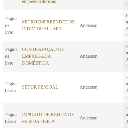
empreendedorismo
1
s
Página
MICROEMPREENDEDOR
n
de
Anderson
INDIVIDUAL - MEI
2
livro
1
s
Página
CONTRATAÇÃO DE
n
de
EMPREGADA
Anderson
2
livro
DOMÉSTICA
1
s
Página
n
SETOR PESSOAL
Anderson
básica
2
1
s
Página
IMPOSTO DE RENDA DE
n
Anderson
básica
PESSOA FÍSICA
2