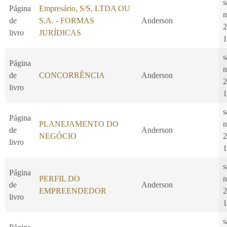
s
Página
Empresário, S/S, LTDA OU
n
de
S.A. - FORMAS
Anderson
2
livro
JURÍDICAS
1
s
Página
n
de
CONCORRÊNCIA
Anderson
2
livro
1
s
Página
PLANEJAMENTO DO
n
de
Anderson
NEGÓCIO
2
livro
1
s
Página
PERFIL DO
n
de
Anderson
EMPREENDEDOR
2
livro
1
s