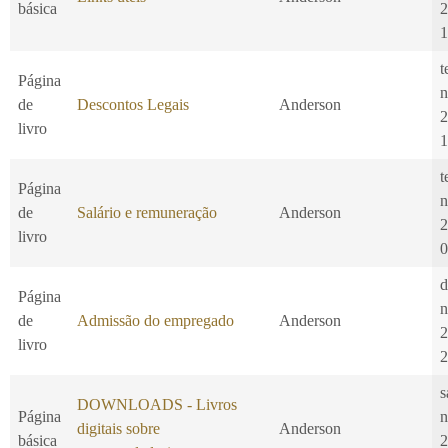
básica
2
1
t
Página
n
de
Descontos Legais
Anderson
2
livro
1
t
Página
n
de
Salário e remuneração
Anderson
2
livro
0
d
Página
n
de
Admissão do empregado
Anderson
2
livro
2
s
DOWNLOADS - Livros
Página
n
digitais sobre
Anderson
básica
2