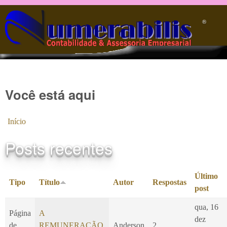
Pular para o conteúdo principal
®️
Você está aqui
Início
Posts recentes
Último
Tipo
Título
Autor
Respostas
post
qua, 16
Página
A
dez
de
REMUNERAÇÃO
Anderson
2