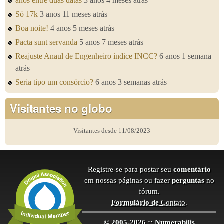
anos entre duas datas
3 anos 4 meses atrás
Só 17k
3 anos 11 meses atrás
Boa noite!
4 anos 5 meses atrás
Pacta sunt servanda
5 anos 7 meses atrás
Reajuste Anaul de Engenheiro ìndice INCC?
6 anos 1 semana
atrás
Seria tipo um consórcio?
6 anos 3 semanas atrás
Visitantes no globo
Visitantes desde 11/08/2023
Registre-se para postar seu
comentário
em nossas páginas ou fazer
perguntas
no
fórum.
Formulário de
Contato
.
© 2005-2026 :: Numerabilis