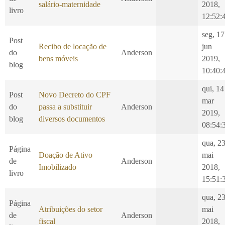
salário-maternidade
2018,
livro
12:52:
seg, 17
Post
Recibo de locação de
jun
do
Anderson
bens móveis
2019,
blog
10:40:
qui, 14
Post
Novo Decreto do CPF
mar
do
passa a substituir
Anderson
2019,
blog
diversos documentos
08:54:
qua, 2
Página
Doação de Ativo
mai
de
Anderson
Imobilizado
2018,
livro
15:51:
qua, 2
Página
Atribuições do setor
mai
de
Anderson
fiscal
2018,