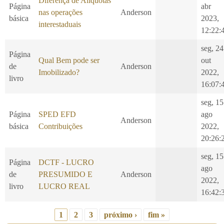
Diferença de Alíquotas
Página
abr
nas operações
Anderson
básica
2023,
interestaduais
12:22:
seg, 24
Página
Qual Bem pode ser
out
de
Anderson
Imobilizado?
2022,
livro
16:07:
seg, 15
Página
SPED EFD
ago
Anderson
básica
Contribuições
2022,
20:26:
seg, 15
Página
DCTF - LUCRO
ago
de
PRESUMIDO E
Anderson
2022,
livro
LUCRO REAL
16:42:
1
2
3
próximo ›
fim »