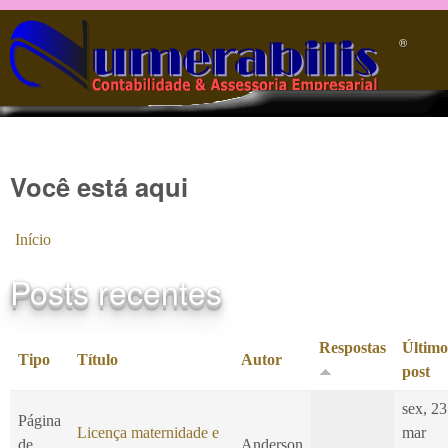
Pular para o conteúdo principal
®️
Você está aqui
Início
Posts recentes
Respostas
Último
Tipo
Título
Autor
post
sex, 23
Página
Licença maternidade e
mar
de
Anderson