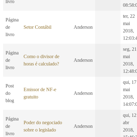
livro
08:58:
ter, 22
Página
mai
de
Setor Contábil
Anderson
2018,
livro
12:03:
seg, 21
Página
Como o divisor de
mai
de
Anderson
horas é calculado?
2018,
livro
12:48:
qui, 17
Post
Emissor de NF-e
mai
do
Anderson
gratuito
2018,
blog
14:07:
qui, 12
Página
Poder do negociado
abr
de
Anderson
sobre o legislado
2018,
livro