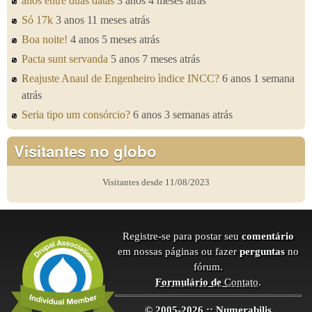
anos entre duas datas
3 anos 4 meses atrás
Só 17k
3 anos 11 meses atrás
Boa noite!
4 anos 5 meses atrás
Pacta sunt servanda
5 anos 7 meses atrás
Reajuste Anaul de Engenheiro ìndice INCC?
6 anos 1 semana
atrás
Seria tipo um consórcio?
6 anos 3 semanas atrás
Visitantes no globo
Visitantes desde 11/08/2023
Registre-se para postar seu
comentário
em nossas páginas ou fazer
perguntas
no
fórum.
Formulário de
Contato
.
© 2005-2026 :: Numerabilis