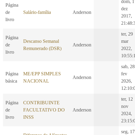
dom, 1
Página
dez
de
Salário-família
Anderson
2017,
livro
21:48:
ter, 29
Página
Descanso Semanal
mar
de
Anderson
Remunerado (DSR)
2022,
livro
10:55:
sab, 28
Página
ME/EPP SIMPLES
fev
Anderson
básica
NACIONAL
2026,
12:10:
ter, 12
Página
CONTRIBUINTE
nov
de
FACULTATIVO DO
Anderson
2024,
livro
INSS
23:15:
seg, 17