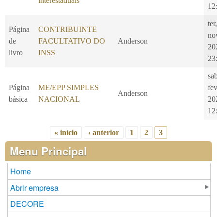
interestaduais
12
ter
Página
CONTRIBUINTE
no
de
FACULTATIVO DO
Anderson
20
livro
INSS
23
sa
Página
ME/EPP SIMPLES
fe
Anderson
básica
NACIONAL
20
12
« início
‹ anterior
1
2
3
Páginas
Menu Principal
Home
Abrir empresa
DECORE