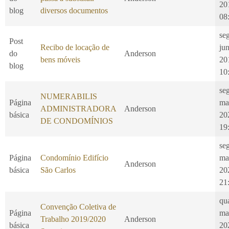
20
blog
diversos documentos
08
se
Post
Recibo de locação de
ju
do
Anderson
bens móveis
20
blog
10
seg
NUMERABILIS
Página
ma
ADMINISTRADORA
Anderson
básica
20
DE CONDOMÍNIOS
19
seg
Página
Condomínio Edifício
ma
Anderson
básica
São Carlos
20
21
qu
Convenção Coletiva de
Página
ma
Trabalho 2019/2020
Anderson
básica
20