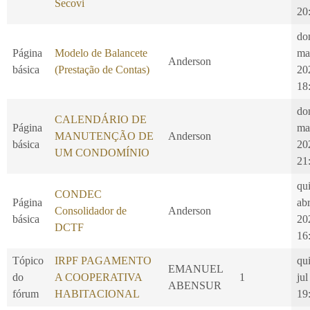
Secovi
20
do
Página
Modelo de Balancete
ma
Anderson
básica
(Prestação de Contas)
20
18
do
CALENDÁRIO DE
Página
ma
MANUTENÇÃO DE
Anderson
básica
20
UM CONDOMÍNIO
21
qui
CONDEC
Página
ab
Consolidador de
Anderson
básica
20
DCTF
16
Tópico
IRPF PAGAMENTO
qui
EMANUEL
do
A COOPERATIVA
1
jul
ABENSUR
fórum
HABITACIONAL
19