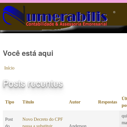
Pular para o conteúdo principal
®️
Você está aqui
Início
Posts recentes
Úl
Tipo
Título
Autor
Respostas
po
qui
Post
Novo Decreto do CPF
ma
do
passa a substituir
Anderson