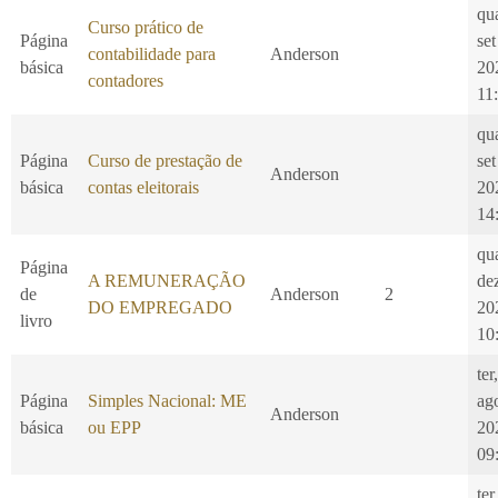
qu
Curso prático de
Página
set
contabilidade para
Anderson
básica
20
contadores
11
qu
Página
Curso de prestação de
set
Anderson
básica
contas eleitorais
20
14
qu
Página
A REMUNERAÇÃO
de
de
Anderson
2
DO EMPREGADO
20
livro
10
ter
Página
Simples Nacional: ME
ag
Anderson
básica
ou EPP
20
09
ter