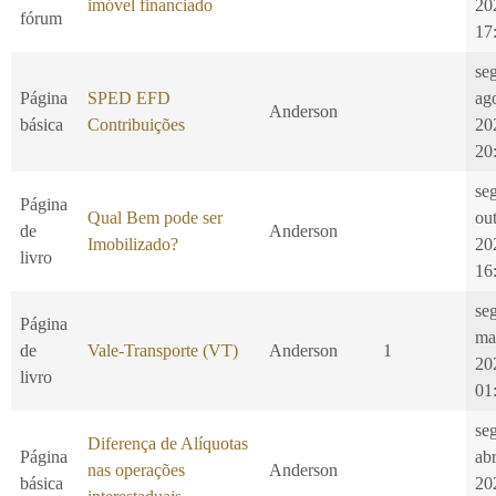
imóvel financiado
20
fórum
17
se
Página
SPED EFD
ag
Anderson
básica
Contribuições
20
20
se
Página
Qual Bem pode ser
ou
de
Anderson
Imobilizado?
20
livro
16
se
Página
ma
de
Vale-Transporte (VT)
Anderson
1
20
livro
01
se
Diferença de Alíquotas
Página
ab
nas operações
Anderson
básica
20