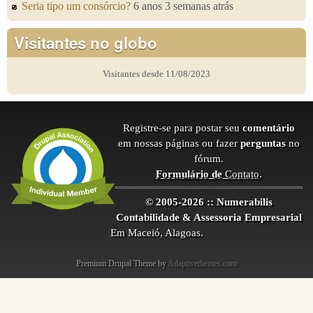
Seria tipo um consórcio?
6 anos 3 semanas atrás
Visitantes no globo
Visitantes desde 11/08/2023
Registre-se para postar seu
comentário
em nossas páginas ou fazer
perguntas
no
fórum.
Formulário de
Contato
.
© 2005-2026 :: Numerabilis
Contabilidade & Assessoria Empresarial
Em Maceió, Alagoas.
Premium Drupal Theme by
Adaptivethemes.com