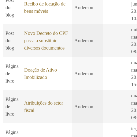
Post
Recibo de locação de
ju
do
Anderson
bens móveis
20
blog
10
qui
Post
Novo Decreto do CPF
ma
do
passa a substituir
Anderson
20
blog
diversos documentos
08
qu
Página
Doação de Ativo
ma
de
Anderson
Imobilizado
20
livro
15
qu
Página
Atribuições do setor
ma
de
Anderson
fiscal
20
livro
08
ter
Página
ma