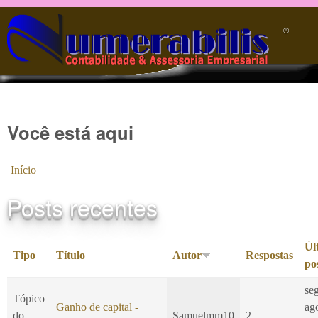
Pular para o conteúdo principal
®️
Você está aqui
Início
Posts recentes
Úl
Tipo
Título
Autor
Respostas
po
se
Tópico
Ganho de capital -
ag
do
Samuelmm10
2