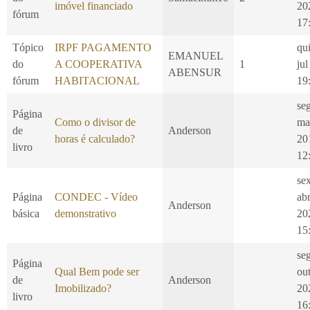
imóvel financiado
20
fórum
17
Tópico
IRPF PAGAMENTO
qui
EMANUEL
do
A COOPERATIVA
1
jul
ABENSUR
fórum
HABITACIONAL
19
se
Página
Como o divisor de
ma
de
Anderson
horas é calculado?
20
livro
12
se
Página
CONDEC - Vídeo
ab
Anderson
básica
demonstrativo
20
15
se
Página
Qual Bem pode ser
ou
de
Anderson
Imobilizado?
20
livro
16