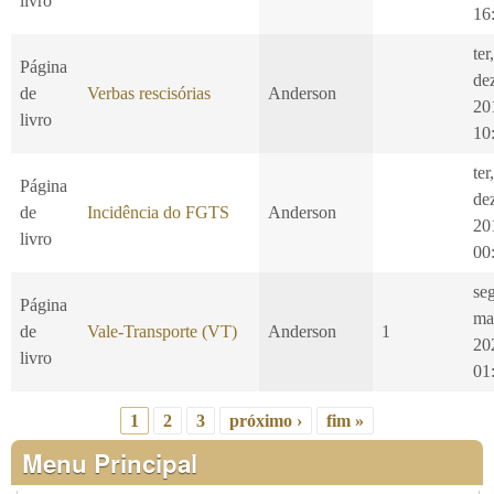
livro
16
ter
Página
de
de
Verbas rescisórias
Anderson
20
livro
10
ter
Página
de
de
Incidência do FGTS
Anderson
20
livro
00
se
Página
ma
de
Vale-Transporte (VT)
Anderson
1
20
livro
01
1
2
3
próximo ›
fim »
Páginas
Menu Principal