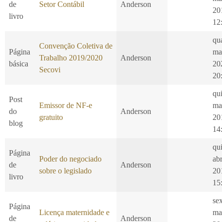
de
Setor Contábil
Anderson
20
livro
12
qu
Convenção Coletiva de
Página
ma
Trabalho 2019/2020
Anderson
básica
20
Secovi
20
qui
Post
Emissor de NF-e
ma
do
Anderson
gratuito
20
blog
14
qui
Página
Poder do negociado
ab
de
Anderson
sobre o legislado
20
livro
15
se
Página
Licença maternidade e
ma
de
Anderson