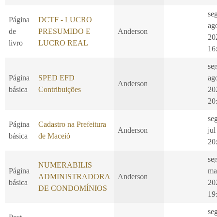
se
Página
DCTF - LUCRO
ag
de
PRESUMIDO E
Anderson
20
livro
LUCRO REAL
16
se
Página
SPED EFD
ag
Anderson
básica
Contribuições
20
20
se
Página
Cadastro na Prefeitura
Anderson
jul
básica
de Maceió
20
seg
NUMERABILIS
Página
ma
ADMINISTRADORA
Anderson
básica
20
DE CONDOMÍNIOS
19
se