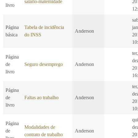
salário-maternidade
20
livro
12
sa
Página
Tabela de incidência
jan
Anderson
básica
do INSS
20
10
ter
Página
de
de
Seguro desemprego
Anderson
20
livro
16
ter
Página
de
de
Faltas ao trabalho
Anderson
20
livro
10
qui
Página
Modalidades de
de
de
Anderson
contrato de trabalho
20