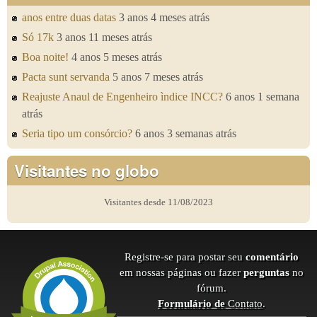
anos entre duas datas
3 anos 4 meses atrás
Só 17k
3 anos 11 meses atrás
Boa noite!
4 anos 5 meses atrás
Pacta sunt servanda
5 anos 7 meses atrás
Reajuste Anaul de Engenheiro ìndice INCC?
6 anos 1 semana
atrás
Seria tipo um consórcio?
6 anos 3 semanas atrás
Visitantes no globo
Visitantes desde 11/08/2023
Registre-se para postar seu
comentário
em nossas páginas ou fazer
perguntas
no
fórum.
Formulário de
Contato
.