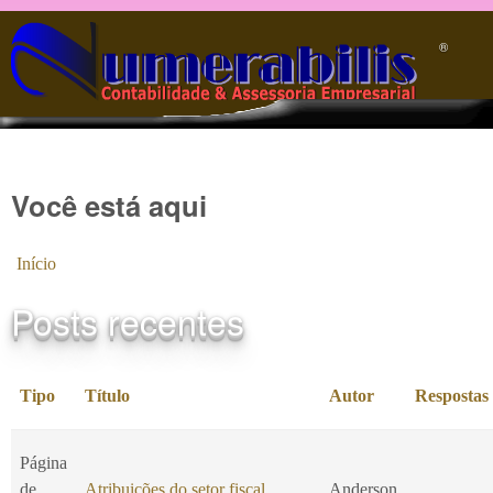
Pular para o conteúdo principal
®️
Você está aqui
Início
Posts recentes
Tipo
Título
Autor
Respostas
Página
de
Atribuições do setor fiscal
Anderson