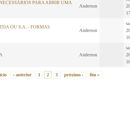
ECESSÁRIOS PARA ABRIR UMA
Anderson
2
1
sa
, LTDA OU S.A. - FORMAS
Anderson
2
1
sa
A
Anderson
2
1
ício
‹ anterior
1
2
3
próximo ›
fim »