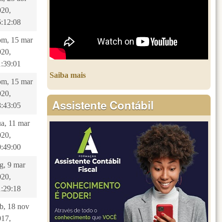
020,
6:12:08
om, 15 mar
020,
1:39:01
Saiba mais
om, 15 mar
020,
Assistente Contábil
8:43:05
a, 11 mar
020,
0:49:00
g, 9 mar
020,
1:29:18
b, 18 nov
017,