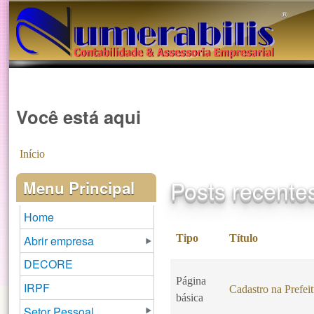
®️
Você está aqui
Início
Posts recente
Menu Principal
Home
Tipo
Título
Abrir empresa
DECORE
Página
IRPF
Cadastro na Prefei
básica
Setor Pessoal