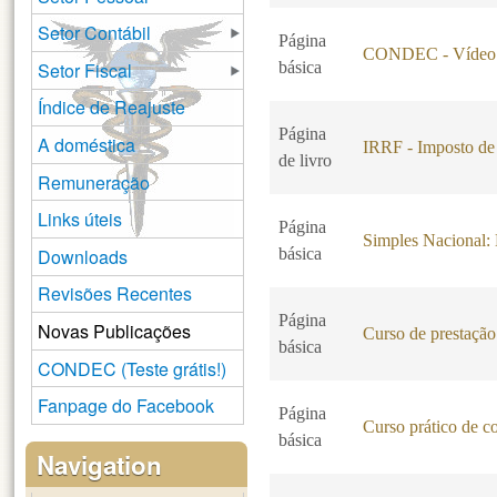
Setor Contábil
Página
CONDEC - Vídeo 
Setor Fiscal
básica
Índice de Reajuste
Página
A doméstica
IRRF - Imposto de
de livro
Remuneração
Links úteis
Página
Simples Nacional
Downloads
básica
Revisões Recentes
Página
Novas Publicações
Curso de prestação 
básica
CONDEC (Teste grátis!)
Fanpage do Facebook
Página
Curso prático de c
básica
Navigation