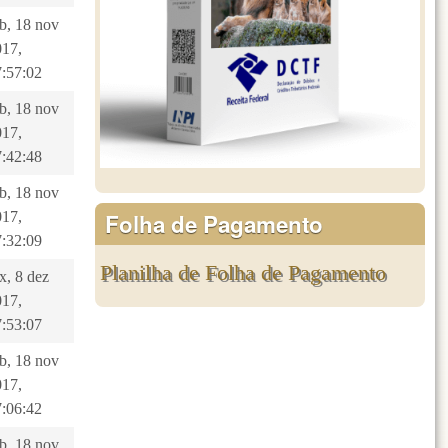
b, 18 nov
017,
7:57:02
b, 18 nov
017,
7:42:48
b, 18 nov
Folha de Pagamento
017,
7:32:09
Planilha de Folha de Pagamento
x, 8 dez
017,
7:53:07
b, 18 nov
017,
7:06:42
b, 18 nov