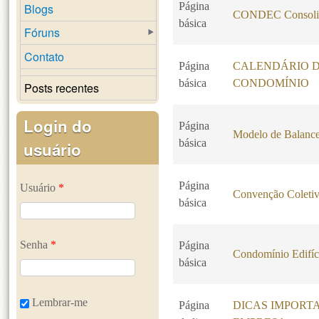
Página
Blogs
CONDEC Consoli
básica
Fóruns
Contato
Página
CALENDÁRIO 
básica
CONDOMÍNIO
Posts recentes
Login do
Página
Modelo de Balance
básica
usuário
Página
Usuário
*
Convenção Coletiv
básica
Senha
*
Página
Condomínio Edifíc
básica
Lembrar-me
Página
DICAS IMPORT