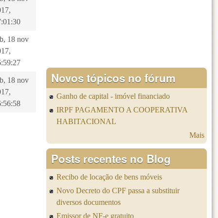
017,
7:01:30
b, 18 nov
017,
6:59:27
Novos tópicos no fórum
b, 18 nov
017,
Ganho de capital - imóvel financiado
6:56:58
IRPF PAGAMENTO A COOPERATIVA
HABITACIONAL
Mais
Posts recentes no Blog
Recibo de locação de bens móveis
Novo Decreto do CPF passa a substituir
diversos documentos
Emissor de NF-e gratuito