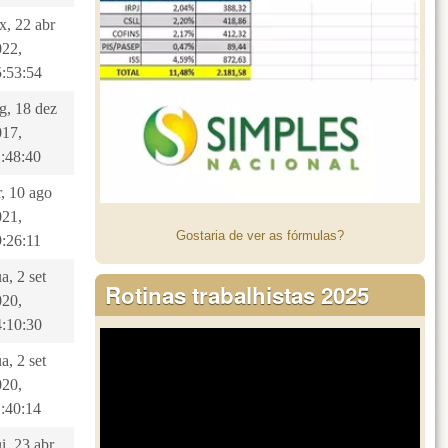
x, 22 abr
022,
5:53:54
g, 18 dez
017,
1:48:40
r, 10 ago
021,
Gostaria de ver as fórmulas?
9:26:11
a, 2 set
Rotinas trabalhistas 2025
020,
4:10:30
a, 2 set
020,
1:40:14
i, 23 abr