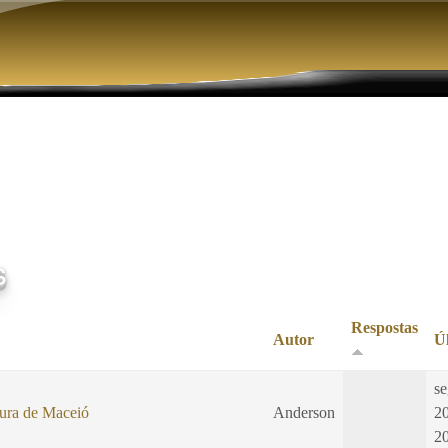
Pular para o conteúdo principal
s
Respostas
Autor
Ú
se
tura de Maceió
Anderson
2
2