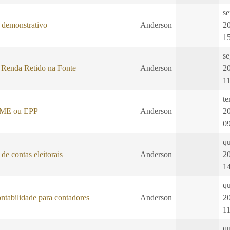
se
demonstrativo
Anderson
2
1
se
 Renda Retido na Fonte
Anderson
2
1
te
: ME ou EPP
Anderson
2
0
qu
de contas eleitorais
Anderson
2
1
qu
ontabilidade para contadores
Anderson
2
1
qu