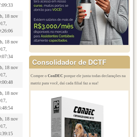
7:09:33
b, 18 nov
017,
9:26:06
b, 18 nov
017,
9:07:34
Consolidador de DCTF
b, 18 nov
017,
Compre o
ConDEC
porque ele junta todas declarações na
9:00:48
matriz para você, daí cada filial faz a sua!
b, 18 nov
017,
8:48:54
b, 18 nov
017,
8:39:15