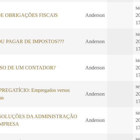
sa
E OBRIGAÇÕES FISCAIS
Anderson
2
1
sa
U PAGAR DE IMPOSTOS???
Anderson
2
1
sa
ISO DE UM CONTADOR?
Anderson
2
1
se
EGATÍCIO: Empregados versus
Anderson
2
as
1
sa
SOLUÇÕES DA ADMINISTRAÇÃO
Anderson
2
EMPRESA
1
sa