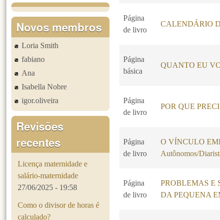
Página
Novos membros
CALENDÁRIO D
de livro
Loria Smith
fabiano
Página
QUANTO EU VO
básica
Ana
Isabella Nobre
igor.oliveira
Página
POR QUE PREC
de livro
Revisões
recentes
Página
O VÍNCULO EMPR
de livro
Autônomos/Diarist
Licença maternidade e
salário-maternidade
Página
PROBLEMAS E 
27/06/2025 - 19:58
de livro
DA PEQUENA 
Como o divisor de horas é
calculado?