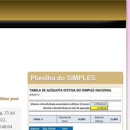
Planilha do SIMPLES
ltimo post
g, 25 jul
022,
0:48:04