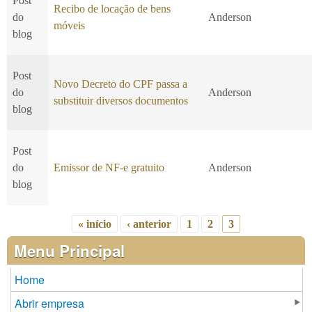
Post
Recibo de locação de bens
do
Anderson
móveis
blog
Post
Novo Decreto do CPF passa a
do
Anderson
substituir diversos documentos
blog
Post
do
Emissor de NF-e gratuito
Anderson
blog
« início
‹ anterior
1
2
3
Páginas
Menu Principal
Home
Abrir empresa