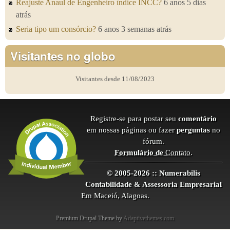
Reajuste Anaul de Engenheiro ìndice INCC?
6 anos 5 dias
atrás
Seria tipo um consórcio?
6 anos 3 semanas atrás
Visitantes no globo
Visitantes desde 11/08/2023
Registre-se para postar seu
comentário
em nossas páginas ou fazer
perguntas
no
fórum.
Formulário de
Contato
.
© 2005-2026 :: Numerabilis
Contabilidade & Assessoria Empresarial
Em Maceió, Alagoas.
Premium Drupal Theme by
Adaptivethemes.com