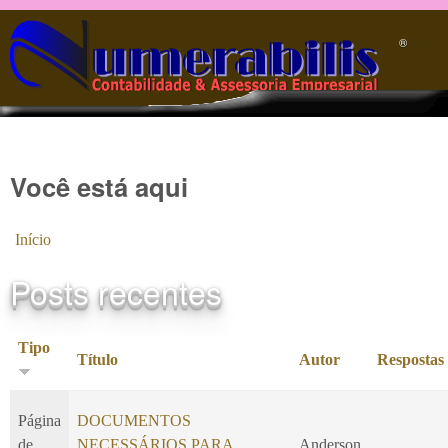
Pular para o conteúdo principal
®️
Você está aqui
Início
Posts recentes
Tipo
Título
Autor
Respostas
Página
DOCUMENTOS
de
NECESSÁRIOS PARA
Anderson