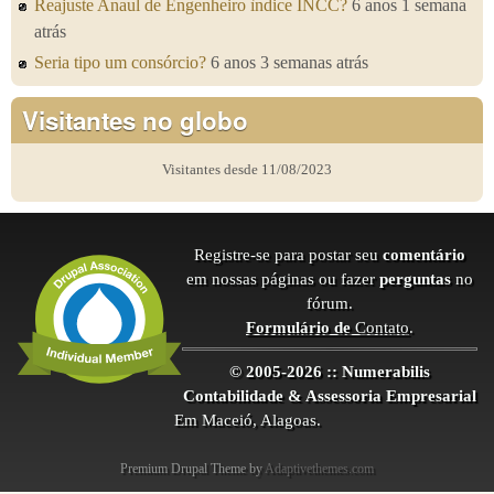
Reajuste Anaul de Engenheiro ìndice INCC?
6 anos 1 semana
atrás
Seria tipo um consórcio?
6 anos 3 semanas atrás
Visitantes no globo
Visitantes desde 11/08/2023
Registre-se para postar seu
comentário
em nossas páginas ou fazer
perguntas
no
fórum.
Formulário de
Contato
.
© 2005-2026 :: Numerabilis
Contabilidade & Assessoria Empresarial
Em Maceió, Alagoas.
Premium Drupal Theme by
Adaptivethemes.com