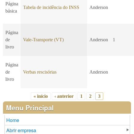
Página
Tabela de incidência do INSS
Anderson
básica
Página
de
Vale-Transporte (VT)
Anderson
1
livro
Página
de
Verbas rescisórias
Anderson
livro
« início
‹ anterior
1
2
3
Páginas
Menu Principal
Home
Abrir empresa