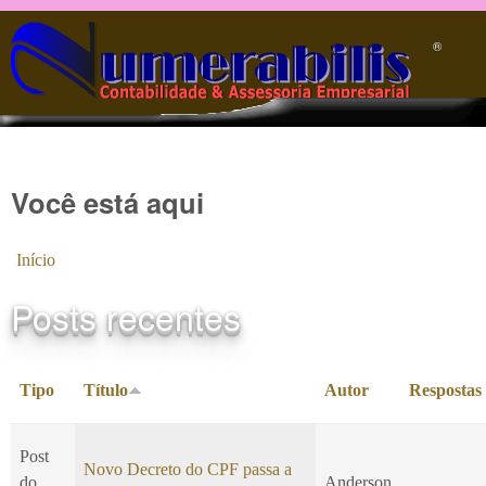
Pular para o conteúdo principal
®️
Você está aqui
Início
Posts recentes
Tipo
Título
Autor
Respostas
Post
Novo Decreto do CPF passa a
do
Anderson