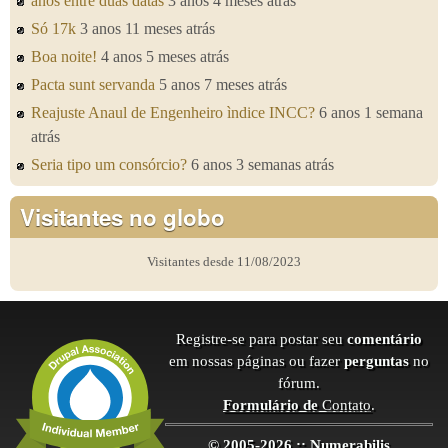
anos entre duas datas
3 anos 4 meses atrás
Só 17k
3 anos 11 meses atrás
Boa noite!
4 anos 5 meses atrás
Pacta sunt servanda
5 anos 7 meses atrás
Reajuste Anaul de Engenheiro ìndice INCC?
6 anos 1 semana
atrás
Seria tipo um consórcio?
6 anos 3 semanas atrás
Visitantes no globo
Visitantes desde 11/08/2023
Registre-se para postar seu
comentário
em nossas páginas ou fazer
perguntas
no
fórum.
Formulário de
Contato
.
© 2005-2026 :: Numerabilis