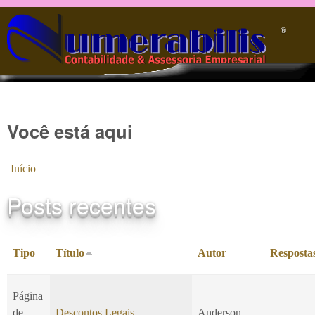
Pular para o conteúdo principal
®️
Você está aqui
Início
Posts recentes
Tipo
Título
Autor
Resposta
Página
de
Descontos Legais
Anderson