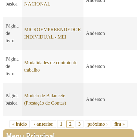
Anderson
básica
NACIONAL
Página
MICROEMPREENDEDOR
de
Anderson
INDIVIDUAL - MEI
livro
Página
Modalidades de contrato de
de
Anderson
trabalho
livro
Página
Modelo de Balancete
Anderson
básica
(Prestação de Contas)
« início
‹ anterior
1
2
3
próximo ›
fim »
Páginas
Menu Principal