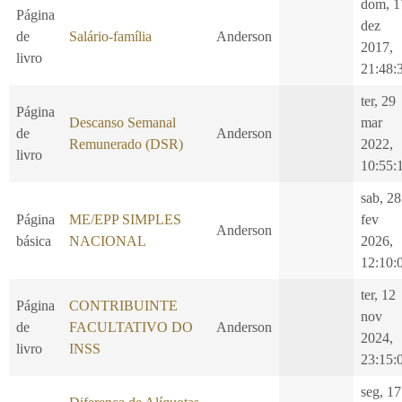
dom, 1
Página
dez
de
Salário-família
Anderson
2017,
livro
21:48:
ter, 29
Página
Descanso Semanal
mar
de
Anderson
Remunerado (DSR)
2022,
livro
10:55:
sab, 28
Página
ME/EPP SIMPLES
fev
Anderson
básica
NACIONAL
2026,
12:10:
ter, 12
Página
CONTRIBUINTE
nov
de
FACULTATIVO DO
Anderson
2024,
livro
INSS
23:15:
seg, 17