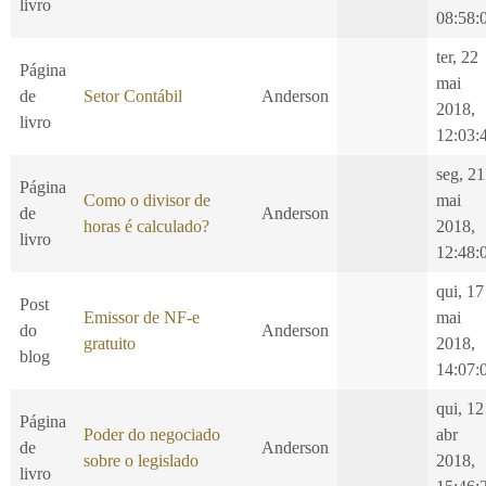
livro
08:58:
ter, 22
Página
mai
de
Setor Contábil
Anderson
2018,
livro
12:03:
seg, 21
Página
Como o divisor de
mai
de
Anderson
horas é calculado?
2018,
livro
12:48:
qui, 17
Post
Emissor de NF-e
mai
do
Anderson
gratuito
2018,
blog
14:07:
qui, 12
Página
Poder do negociado
abr
de
Anderson
sobre o legislado
2018,
livro