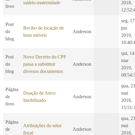
salário-maternidade
2018,
livro
12:52:
seg, 17
Post
Recibo de locação de
jun
do
Anderson
bens móveis
2019,
blog
10:40:
qui, 14
Post
Novo Decreto do CPF
mar
do
passa a substituir
Anderson
2019,
blog
diversos documentos
08:54:
qua, 2
Página
Doação de Ativo
mai
de
Anderson
Imobilizado
2018,
livro
15:51:
qua, 2
Página
Atribuições do setor
mai
de
Anderson
fiscal
2018,