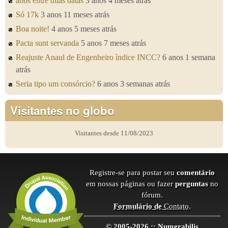
anos entre duas datas
3 anos 4 meses atrás
Só 17k
3 anos 11 meses atrás
Boa noite!
4 anos 5 meses atrás
Pacta sunt servanda
5 anos 7 meses atrás
Reajuste Anaul de Engenheiro ìndice INCC?
6 anos 1 semana
atrás
Seria tipo um consórcio?
6 anos 3 semanas atrás
Visitantes no globo
Visitantes desde 11/08/2023
Registre-se para postar seu
comentário
em nossas páginas ou fazer
perguntas
no
fórum.
Formulário de
Contato
.
© 2005-2026 :: Numerabilis