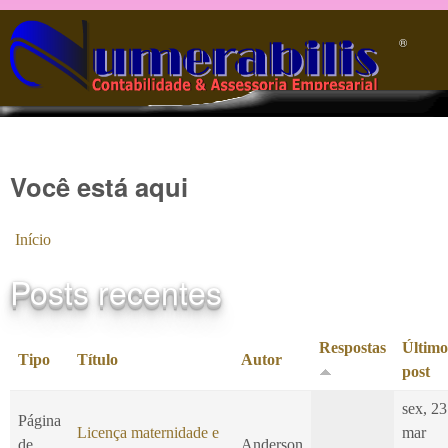
Pular para o conteúdo principal
®️
Você está aqui
Início
Posts recentes
Respostas
Último
Tipo
Título
Autor
post
sex, 23
Página
Licença maternidade e
mar
de
Anderson