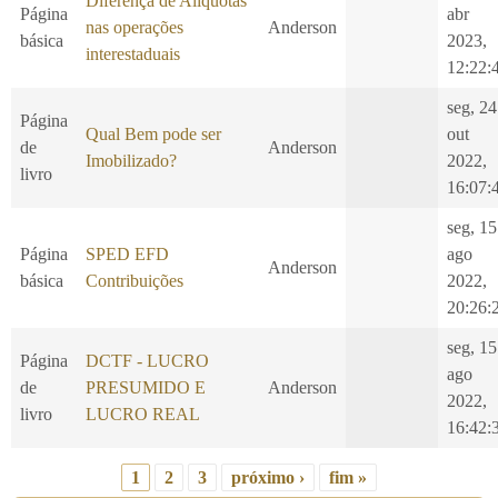
Diferença de Alíquotas
Página
abr
nas operações
Anderson
básica
2023,
interestaduais
12:22:
seg, 24
Página
Qual Bem pode ser
out
de
Anderson
Imobilizado?
2022,
livro
16:07:
seg, 15
Página
SPED EFD
ago
Anderson
básica
Contribuições
2022,
20:26:
seg, 15
Página
DCTF - LUCRO
ago
de
PRESUMIDO E
Anderson
2022,
livro
LUCRO REAL
16:42:
1
2
3
próximo ›
fim »