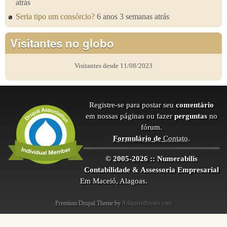
atrás
Seria tipo um consórcio?
6 anos 3 semanas atrás
Visitantes no globo
Visitantes desde 11/08/2023
Registre-se para postar seu
comentário
em nossas páginas ou fazer
perguntas
no
fórum.
Formulário de
Contato
.
© 2005-2026 :: Numerabilis
Contabilidade & Assessoria Empresarial
Em Maceió, Alagoas.
Premium Drupal Theme by
Adaptivethemes.com