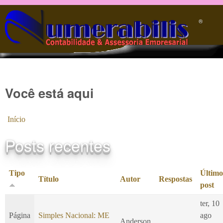
Pular para o conteúdo principal
®️
Você está aqui
Início
Posts recentes
Tipo
Último
Título
Autor
Respostas
post
ter, 10
Página
Simples Nacional: ME
ago
Anderson