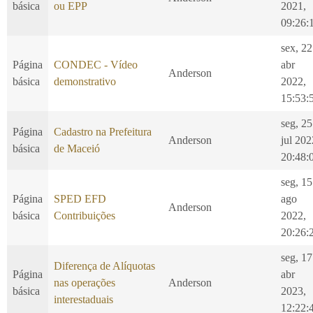
básica
ou EPP
2021,
09:26:
sex, 22
Página
CONDEC - Vídeo
abr
Anderson
básica
demonstrativo
2022,
15:53:
seg, 25
Página
Cadastro na Prefeitura
Anderson
jul 202
básica
de Maceió
20:48:
seg, 15
Página
SPED EFD
ago
Anderson
básica
Contribuições
2022,
20:26:
seg, 17
Diferença de Alíquotas
Página
abr
nas operações
Anderson
básica
2023,
interestaduais
12:22: