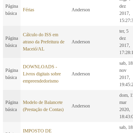
Página
dez
Férias
Anderson
básica
2017,
15:27:
ter, 5
Cálculo do ISS em
Página
dez
atraso da Prefeitura de
Anderson
básica
2017,
Maceió/AL
17:28:
sab, 18
DOWNLOADS -
Página
nov
Livros digitais sobre
Anderson
básica
2017,
empreendedorismo
19:45:
dom, 1
Página
Modelo de Balancete
mar
Anderson
básica
(Prestação de Contas)
2020,
18:43:
sab, 18
IMPOSTO DE