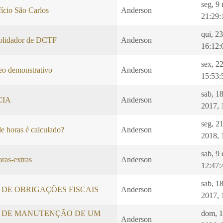
seg, 9
ício São Carlos
Anderson
21:29:
qui, 2
idador de DCTF
Anderson
16:12:
sex, 2
 demonstrativo
Anderson
15:53:
sab, 1
CIA
Anderson
2017, 
seg, 2
e horas é calculado?
Anderson
2018, 
sab, 9
ras-extras
Anderson
12:47:
sab, 1
DE OBRIGAÇÕES FISCAIS
Anderson
2017, 
 DE MANUTENÇÃO DE UM
dom, 
Anderson