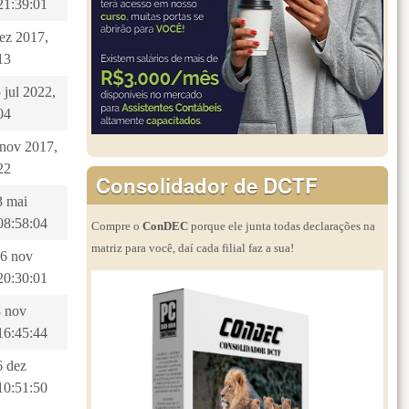
21:39:01
dez 2017,
13
 jul 2022,
04
8 nov 2017,
22
Consolidador de DCTF
3 mai
08:58:04
Compre o
ConDEC
porque ele junta todas declarações na
matriz para você, daí cada filial faz a sua!
26 nov
20:30:01
8 nov
16:45:44
6 dez
10:51:50