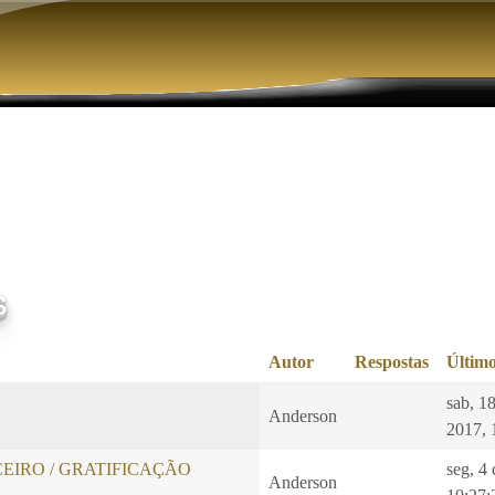
Pular para o conteúdo principal
s
Autor
Respostas
Último
sab, 1
Anderson
2017, 
EIRO / GRATIFICAÇÃO
seg, 4
Anderson