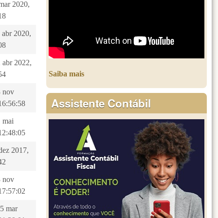
 mar 2020,
18
3 abr 2020,
08
2 abr 2022,
Saiba mais
54
8 nov
Assistente Contábil
16:56:58
1 mai
12:48:05
 dez 2017,
42
8 nov
17:57:02
15 mar