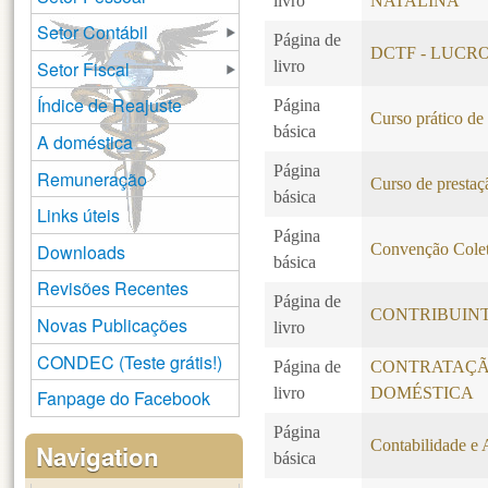
livro
NATALINA
Setor Contábil
Página de
DCTF - LUCR
Setor Fiscal
livro
Índice de Reajuste
Página
Curso prático de
básica
A doméstica
Página
Remuneração
Curso de prestaçã
básica
Links úteis
Página
Downloads
Convenção Colet
básica
Revisões Recentes
Página de
CONTRIBUINT
Novas Publicações
livro
CONDEC (Teste grátis!)
Página de
CONTRATAÇÃ
livro
DOMÉSTICA
Fanpage do Facebook
Página
Contabilidade e 
Navigation
básica