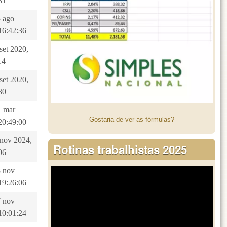
31
5 ago
16:42:36
 set 2020,
14
 set 2020,
30
1 mar
Gostaria de ver as fórmulas?
20:49:00
2 nov 2024,
Rotinas trabalhistas 2025
06
8 nov
19:26:06
7 nov
10:01:24