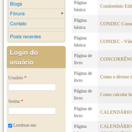
Página
Blogs
Condomínio Edif
básica
Fóruns
Página
Contato
CONDEC Consol
básica
Posts recentes
Página
CONDEC - Vídeo
básica
Login do
Página de
CONCORRÊN
usuário
livro
Página de
Como o divisor d
Usuário
*
livro
Página de
Como calcular ho
livro
Senha
*
Página de
CALENDÁRIO 
livro
Lembrar-me
Página
CALENDÁRIO