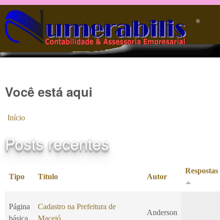
Pular para o conteúdo principal
®️
Você está aqui
Início
Posts recentes
Respostas
Tipo
Título
Autor
Página
Cadastro na Prefeitura de
Anderson
básica
Maceió