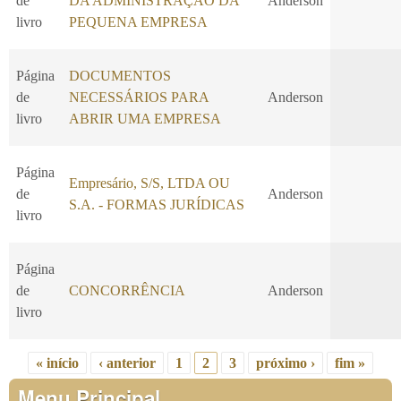
de
DA ADMINISTRAÇÃO DA
Anderson
livro
PEQUENA EMPRESA
Página
DOCUMENTOS
de
NECESSÁRIOS PARA
Anderson
livro
ABRIR UMA EMPRESA
Página
Empresário, S/S, LTDA OU
de
Anderson
S.A. - FORMAS JURÍDICAS
livro
Página
de
CONCORRÊNCIA
Anderson
livro
« início
‹ anterior
1
2
3
próximo ›
fim »
Páginas
Menu Principal