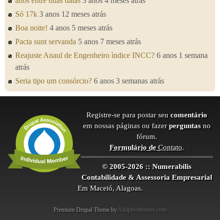
anos entre duas datas
3 anos 4 meses atrás
Só 17k
3 anos 12 meses atrás
Boa noite!
4 anos 5 meses atrás
Pacta sunt servanda
5 anos 7 meses atrás
Reajuste Anaul de Engenheiro ìndice INCC?
6 anos 1 semana
atrás
Seria tipo um consórcio?
6 anos 3 semanas atrás
Registre-se para postar seu
comentário
em nossas páginas ou fazer
perguntas
no
fórum.
Formulário de
Contato
.
© 2005-2026 :: Numerabilis
Contabilidade & Assessoria Empresarial
Em Maceió, Alagoas.
Premium Drupal Theme by
Adaptivethemes.com