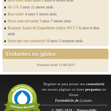
anos entre duas datas
3 anos 4 meses atrás
Só 17k
3 anos 11 meses atrás
Boa noite!
4 anos 5 meses atrás
Pacta sunt servanda
5 anos 7 meses atrás
Reajuste Anaul de Engenheiro ìndice INCC?
6 anos 6 dias
atrás
Seria tipo um consórcio?
6 anos 3 semanas atrás
Visitantes no globo
Visitantes desde 11/08/2023
Registre-se para postar seu
comentário
em nossas páginas ou fazer
perguntas
no
fórum.
Formulário de
Contato
.
© 2005-2026 :: Numerabilis