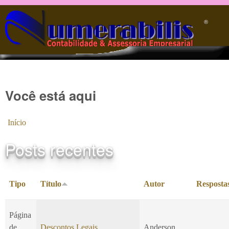
Pular para o conteúdo principal
®️
Você está aqui
Início
Posts recentes
Tipo
Título
Autor
Resposta
Página
de
Descontos Legais
Anderson