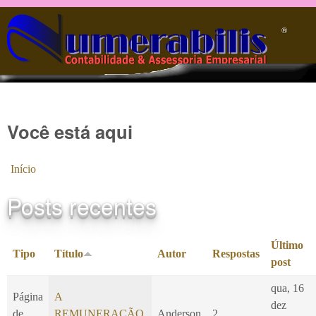
Pular para o conteúdo principal
®️
Você está aqui
Início
Posts recentes
Último
Tipo
Título
Autor
Respostas
post
qua, 16
Página
A
dez
de
REMUNERAÇÃO
Anderson
2