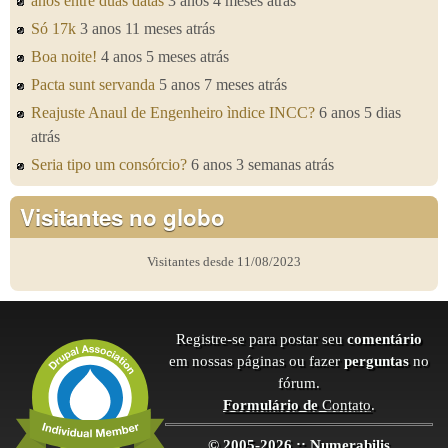
anos entre duas datas
3 anos 4 meses atrás
Só 17k
3 anos 11 meses atrás
Boa noite!
4 anos 5 meses atrás
Pacta sunt servanda
5 anos 7 meses atrás
Reajuste Anaul de Engenheiro ìndice INCC?
6 anos 5 dias
atrás
Seria tipo um consórcio?
6 anos 3 semanas atrás
Visitantes no globo
Visitantes desde 11/08/2023
Registre-se para postar seu
comentário
em nossas páginas ou fazer
perguntas
no
fórum.
Formulário de
Contato
.
© 2005-2026 :: Numerabilis