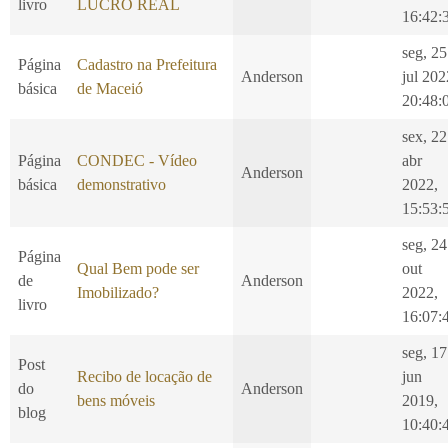
livro
LUCRO REAL
16:42:
seg, 25
Página
Cadastro na Prefeitura
Anderson
jul 202
básica
de Maceió
20:48:
sex, 22
Página
CONDEC - Vídeo
abr
Anderson
básica
demonstrativo
2022,
15:53:
seg, 24
Página
Qual Bem pode ser
out
de
Anderson
Imobilizado?
2022,
livro
16:07:
seg, 17
Post
Recibo de locação de
jun
do
Anderson
bens móveis
2019,
blog
10:40: