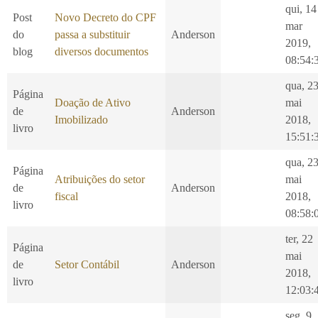
qui, 14
Post
Novo Decreto do CPF
mar
do
passa a substituir
Anderson
2019,
blog
diversos documentos
08:54:
qua, 2
Página
Doação de Ativo
mai
de
Anderson
Imobilizado
2018,
livro
15:51:
qua, 2
Página
Atribuições do setor
mai
de
Anderson
fiscal
2018,
livro
08:58:
ter, 22
Página
mai
de
Setor Contábil
Anderson
2018,
livro
12:03:
seg, 9