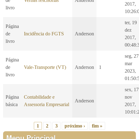
de
Verbas rescisórias
Anderson
2017,
livro
10:26:
ter, 19
Página
dez
de
Incidência do FGTS
Anderson
2017,
livro
00:48:
seg, 27
Página
mar
de
Vale-Transporte (VT)
Anderson
1
2023,
livro
01:50:
sex, 17
Página
Contabilidade e
nov
Anderson
básica
Assessoria Empresarial
2017,
10:01:
1
2
3
próximo ›
fim »
Páginas
Menu Principal