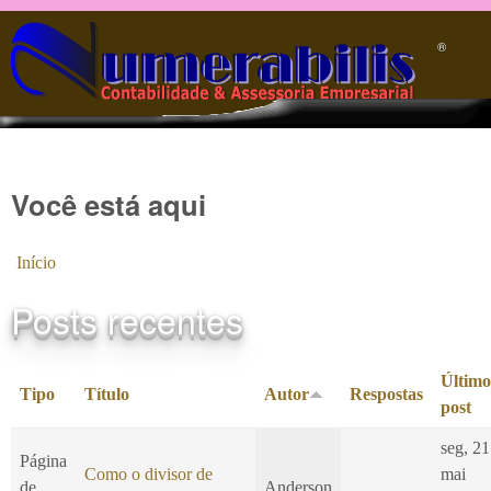
Pular para o conteúdo principal
®️
Você está aqui
Início
Posts recentes
Último
Tipo
Título
Autor
Respostas
post
seg, 21
Página
Como o divisor de
mai
de
Anderson