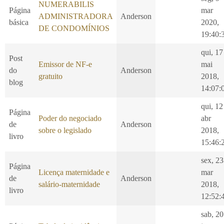
NUMERABILIS
Página
mar
ADMINISTRADORA
Anderson
básica
2020,
DE CONDOMÍNIOS
19:40:
qui, 17
Post
Emissor de NF-e
mai
do
Anderson
gratuito
2018,
blog
14:07:
qui, 12
Página
Poder do negociado
abr
de
Anderson
sobre o legislado
2018,
livro
15:46:
sex, 23
Página
Licença maternidade e
mar
de
Anderson
salário-maternidade
2018,
livro
12:52:
sab, 20