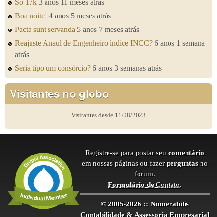
Só 17k
3 anos 11 meses atrás
Boa noite!
4 anos 5 meses atrás
Pacta sunt servanda
5 anos 7 meses atrás
Reajuste Anaul de Engenheiro ìndice INCC?
6 anos 1 semana
atrás
Seria tipo um consórcio?
6 anos 3 semanas atrás
Visitantes no globo
Visitantes desde 11/08/2023
Registre-se para postar seu
comentário
em nossas páginas ou fazer
perguntas
no
fórum.
Formulário de
Contato
.
© 2005-2026 :: Numerabilis
Contabilidade & Assessoria Empresarial