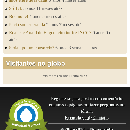
anos entre duas datas
3 anos 4 meses atrás
Só 17k
3 anos 11 meses atrás
Boa noite!
4 anos 5 meses atrás
Pacta sunt servanda
5 anos 7 meses atrás
Reajuste Anaul de Engenheiro ìndice INCC?
6 anos 6 dias
atrás
Seria tipo um consórcio?
6 anos 3 semanas atrás
Visitantes no globo
Visitantes desde 11/08/2023
Registre-se para postar seu
comentário
em nossas páginas ou fazer
perguntas
no
fórum.
Formulário de
Contato
.
© 2005-2026 :: Numerabilis