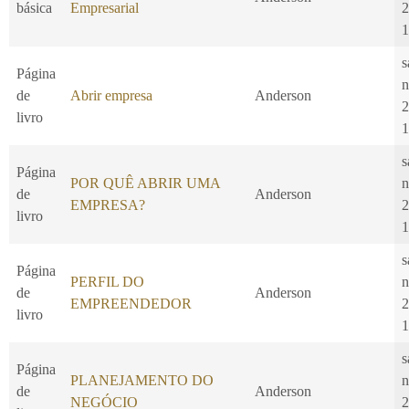
básica
Empresarial
2
1
s
Página
n
de
Abrir empresa
Anderson
2
livro
1
s
Página
POR QUÊ ABRIR UMA
n
de
Anderson
EMPRESA?
2
livro
1
s
Página
PERFIL DO
n
de
Anderson
EMPREENDEDOR
2
livro
1
s
Página
PLANEJAMENTO DO
n
de
Anderson
NEGÓCIO
2