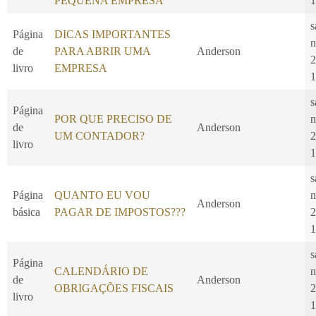
PEQUENA EMPRESA
1
s
Página
DICAS IMPORTANTES
n
de
PARA ABRIR UMA
Anderson
2
livro
EMPRESA
1
s
Página
POR QUE PRECISO DE
n
de
Anderson
UM CONTADOR?
2
livro
1
s
Página
QUANTO EU VOU
n
Anderson
básica
PAGAR DE IMPOSTOS???
2
1
s
Página
CALENDÁRIO DE
n
de
Anderson
OBRIGAÇÕES FISCAIS
2
livro
1