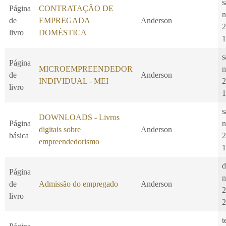
s
Página
CONTRATAÇÃO DE
n
de
EMPREGADA
Anderson
2
livro
DOMÉSTICA
1
s
Página
MICROEMPREENDEDOR
n
de
Anderson
INDIVIDUAL - MEI
2
livro
1
s
DOWNLOADS - Livros
Página
n
digitais sobre
Anderson
básica
2
empreendedorismo
1
d
Página
n
de
Admissão do empregado
Anderson
2
livro
2
t