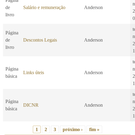
Página
n
de
Salário e remuneração
Anderson
2
livro
0
t
Página
n
de
Descontos Legais
Anderson
2
livro
1
t
Página
n
Links úteis
Anderson
básica
2
1
t
Página
n
DICNR
Anderson
básica
2
1
1
2
3
próximo ›
fim »