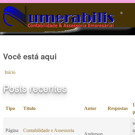
Pular para o conteúdo principal
®️
Você está aqui
Início
Posts recentes
Ú
Tipo
Título
Autor
Respostas
p
s
Página
Contabilidade e Assessoria
n
Anderson