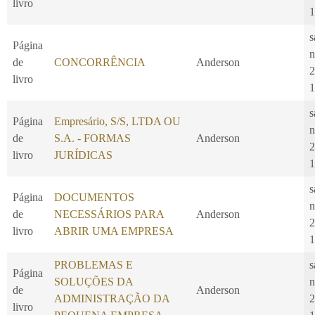
livro
1
s
Página
n
de
CONCORRÊNCIA
Anderson
2
livro
1
s
Página
Empresário, S/S, LTDA OU
n
de
S.A. - FORMAS
Anderson
2
livro
JURÍDICAS
1
s
Página
DOCUMENTOS
n
de
NECESSÁRIOS PARA
Anderson
2
livro
ABRIR UMA EMPRESA
1
PROBLEMAS E
s
Página
SOLUÇÕES DA
n
de
Anderson
ADMINISTRAÇÃO DA
2
livro