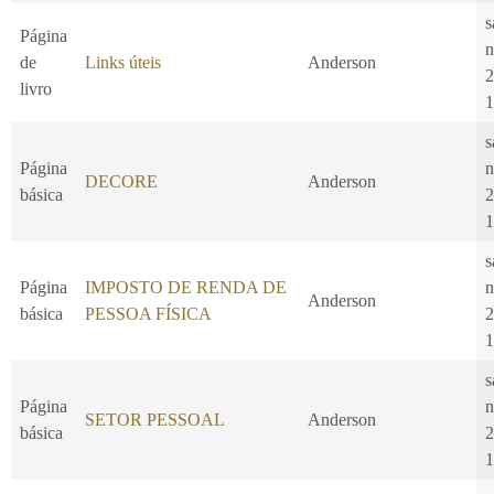
s
Página
n
de
Links úteis
Anderson
2
livro
1
s
Página
n
DECORE
Anderson
básica
2
1
s
Página
IMPOSTO DE RENDA DE
n
Anderson
básica
PESSOA FÍSICA
2
1
s
Página
n
SETOR PESSOAL
Anderson
básica
2
1