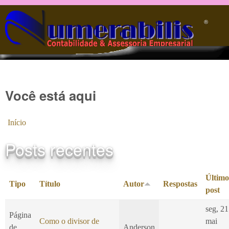
Pular para o conteúdo principal
®️
Você está aqui
Início
Posts recentes
Último
Tipo
Título
Autor
Respostas
post
seg, 21
Página
Como o divisor de
mai
de
Anderson