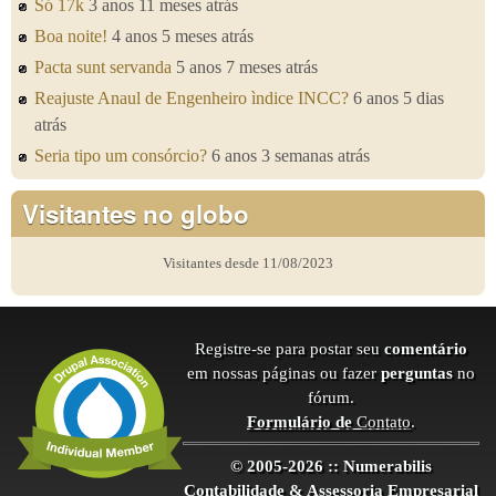
Só 17k
3 anos 11 meses atrás
Boa noite!
4 anos 5 meses atrás
Pacta sunt servanda
5 anos 7 meses atrás
Reajuste Anaul de Engenheiro ìndice INCC?
6 anos 5 dias
atrás
Seria tipo um consórcio?
6 anos 3 semanas atrás
Visitantes no globo
Visitantes desde 11/08/2023
Registre-se para postar seu
comentário
em nossas páginas ou fazer
perguntas
no
fórum.
Formulário de
Contato
.
© 2005-2026 :: Numerabilis
Contabilidade & Assessoria Empresarial