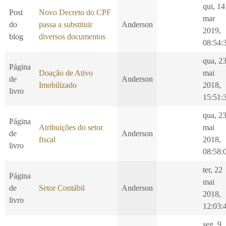
qui, 14
Post
Novo Decreto do CPF
mar
do
passa a substituir
Anderson
2019,
blog
diversos documentos
08:54:
qua, 2
Página
Doação de Ativo
mai
de
Anderson
Imobilizado
2018,
livro
15:51:
qua, 2
Página
Atribuições do setor
mai
de
Anderson
fiscal
2018,
livro
08:58:
ter, 22
Página
mai
de
Setor Contábil
Anderson
2018,
livro
12:03:
seg, 9