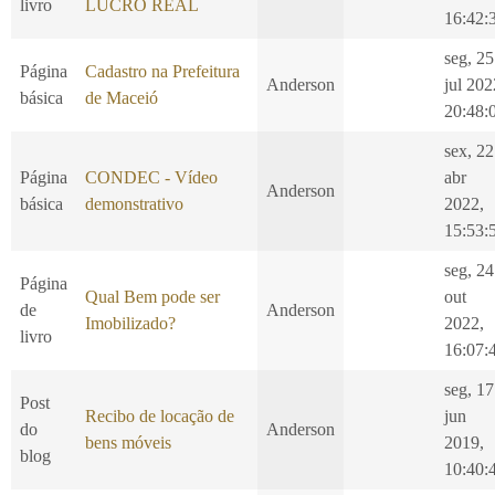
livro
LUCRO REAL
16:42:
seg, 25
Página
Cadastro na Prefeitura
Anderson
jul 202
básica
de Maceió
20:48:
sex, 22
Página
CONDEC - Vídeo
abr
Anderson
básica
demonstrativo
2022,
15:53:
seg, 24
Página
Qual Bem pode ser
out
de
Anderson
Imobilizado?
2022,
livro
16:07:
seg, 17
Post
Recibo de locação de
jun
do
Anderson
bens móveis
2019,
blog
10:40: