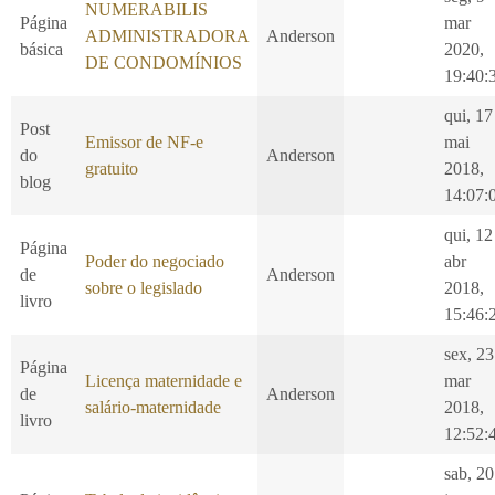
NUMERABILIS
Página
mar
ADMINISTRADORA
Anderson
básica
2020,
DE CONDOMÍNIOS
19:40:
qui, 17
Post
Emissor de NF-e
mai
do
Anderson
gratuito
2018,
blog
14:07:
qui, 12
Página
Poder do negociado
abr
de
Anderson
sobre o legislado
2018,
livro
15:46:
sex, 23
Página
Licença maternidade e
mar
de
Anderson
salário-maternidade
2018,
livro
12:52:
sab, 20