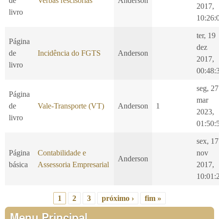
de
Verbas rescisórias
Anderson
2017,
livro
10:26:
ter, 19
Página
dez
de
Incidência do FGTS
Anderson
2017,
livro
00:48:
seg, 27
Página
mar
de
Vale-Transporte (VT)
Anderson
1
2023,
livro
01:50:
sex, 17
Página
Contabilidade e
nov
Anderson
básica
Assessoria Empresarial
2017,
10:01:
1
2
3
próximo ›
fim »
Páginas
Menu Principal