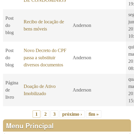
DE CONDOMÍNIOS
19
se
Post
Recibo de locação de
ju
do
Anderson
bens móveis
20
blog
10
qui
Post
Novo Decreto do CPF
ma
do
passa a substituir
Anderson
20
blog
diversos documentos
08
qu
Página
Doação de Ativo
ma
de
Anderson
Imobilizado
20
livro
15
1
2
3
próximo ›
fim »
Páginas
Menu Principal