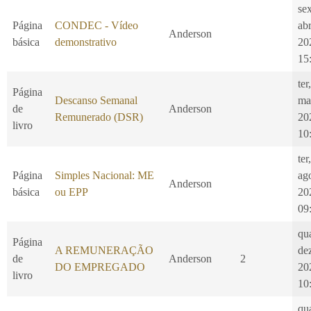
se
Página
CONDEC - Vídeo
ab
Anderson
básica
demonstrativo
20
15
ter
Página
Descanso Semanal
ma
de
Anderson
Remunerado (DSR)
20
livro
10
ter
Página
Simples Nacional: ME
ag
Anderson
básica
ou EPP
20
09
qu
Página
A REMUNERAÇÃO
de
de
Anderson
2
DO EMPREGADO
20
livro
10
qu