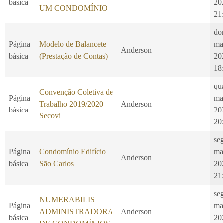
básica
20
UM CONDOMÍNIO
21
do
Página
Modelo de Balancete
ma
Anderson
básica
(Prestação de Contas)
20
18
qu
Convenção Coletiva de
Página
ma
Trabalho 2019/2020
Anderson
básica
20
Secovi
20
seg
Página
Condomínio Edifício
ma
Anderson
básica
São Carlos
20
21
seg
NUMERABILIS
Página
ma
ADMINISTRADORA
Anderson
básica
20