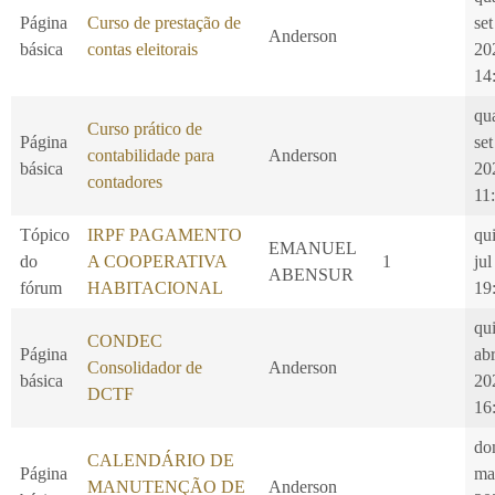
Página
Curso de prestação de
set
Anderson
básica
contas eleitorais
20
14
qu
Curso prático de
Página
set
contabilidade para
Anderson
básica
20
contadores
11
Tópico
IRPF PAGAMENTO
qui
EMANUEL
do
A COOPERATIVA
1
jul
ABENSUR
fórum
HABITACIONAL
19
qui
CONDEC
Página
ab
Consolidador de
Anderson
básica
20
DCTF
16
do
CALENDÁRIO DE
Página
ma
MANUTENÇÃO DE
Anderson