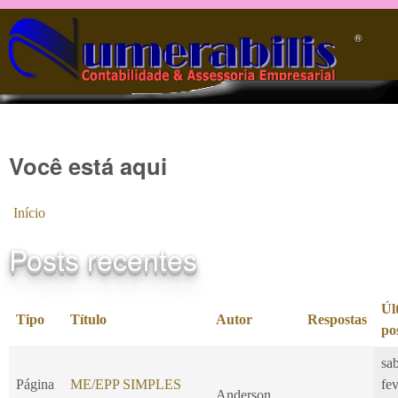
Pular para o conteúdo principal
®️
Você está aqui
Início
Posts recentes
Úl
Tipo
Título
Autor
Respostas
po
sa
Página
ME/EPP SIMPLES
fe
Anderson