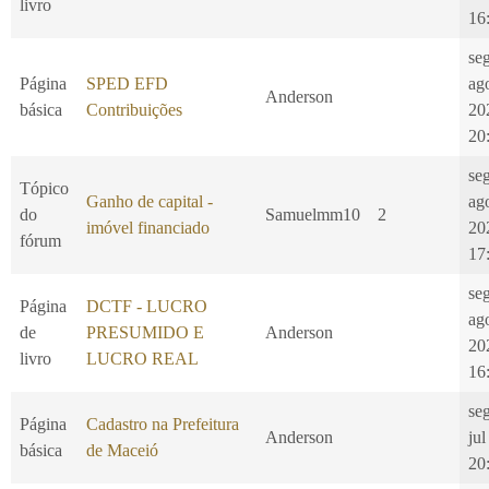
livro
16
se
Página
SPED EFD
ag
Anderson
básica
Contribuições
20
20
se
Tópico
Ganho de capital -
ag
do
Samuelmm10
2
imóvel financiado
20
fórum
17
se
Página
DCTF - LUCRO
ag
de
PRESUMIDO E
Anderson
20
livro
LUCRO REAL
16
se
Página
Cadastro na Prefeitura
Anderson
jul
básica
de Maceió
20