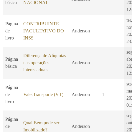
básica
NACIONAL
20
12
ter
Página
CONTRIBUINTE
no
de
FACULTATIVO DO
Anderson
20
livro
INSS
23
se
Diferença de Alíquotas
Página
ab
nas operações
Anderson
básica
20
interestaduais
12
se
Página
ma
de
Vale-Transporte (VT)
Anderson
1
20
livro
01
se
Página
Qual Bem pode ser
ou
de
Anderson
Imobilizado?
20