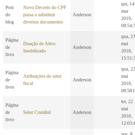
qui, 14
Post
Novo Decreto do CPF
mar
do
passa a substituir
Anderson
2019,
blog
diversos documentos
08:54:
qua, 2
Página
Doação de Ativo
mai
de
Anderson
Imobilizado
2018,
livro
15:51:
qua, 2
Página
Atribuições do setor
mai
de
Anderson
fiscal
2018,
livro
08:58:
ter, 22
Página
mai
de
Setor Contábil
Anderson
2018,
livro
12:03:
seg, 9