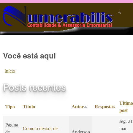
Pular para o conteúdo principal
®️
Você está aqui
Início
Posts recentes
Último
Tipo
Título
Autor
Respostas
post
seg, 21
Página
Como o divisor de
mai
de
Anderson