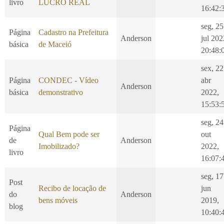
livro
LUCRO REAL
16:42:
seg, 25
Página
Cadastro na Prefeitura
Anderson
jul 202
básica
de Maceió
20:48:
sex, 22
Página
CONDEC - Vídeo
abr
Anderson
básica
demonstrativo
2022,
15:53:
seg, 24
Página
Qual Bem pode ser
out
de
Anderson
Imobilizado?
2022,
livro
16:07:
seg, 17
Post
Recibo de locação de
jun
do
Anderson
bens móveis
2019,
blog
10:40: