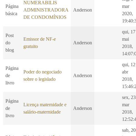
NUMERABILIS
Página
mar
ADMINISTRADORA
Anderson
básica
2020,
DE CONDOMÍNIOS
19:40:
qui, 17
Post
Emissor de NF-e
mai
do
Anderson
gratuito
2018,
blog
14:07:
qui, 12
Página
Poder do negociado
abr
de
Anderson
sobre o legislado
2018,
livro
15:46:
sex, 23
Página
Licença maternidade e
mar
de
Anderson
salário-maternidade
2018,
livro
12:52:
sab, 20