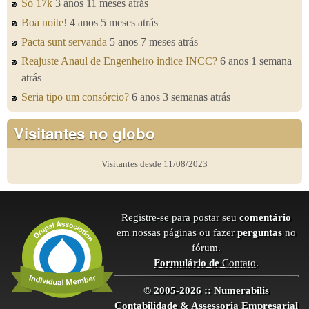
Só 17k
3 anos 11 meses atrás
Boa noite!
4 anos 5 meses atrás
Pacta sunt servanda
5 anos 7 meses atrás
Reajuste Anaul de Engenheiro ìndice INCC?
6 anos 1 semana
atrás
Seria tipo um consórcio?
6 anos 3 semanas atrás
Visitantes no globo
Visitantes desde 11/08/2023
Registre-se para postar seu
comentário
em nossas páginas ou fazer
perguntas
no
fórum.
Formulário de
Contato
.
© 2005-2026 :: Numerabilis
Contabilidade & Assessoria Empresarial