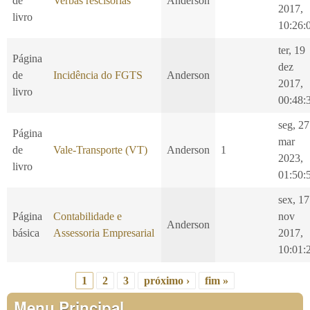
de
Verbas rescisórias
Anderson
2017,
livro
10:26:
ter, 19
Página
dez
de
Incidência do FGTS
Anderson
2017,
livro
00:48:
seg, 27
Página
mar
de
Vale-Transporte (VT)
Anderson
1
2023,
livro
01:50:
sex, 17
Página
Contabilidade e
nov
Anderson
básica
Assessoria Empresarial
2017,
10:01:
1
2
3
próximo ›
fim »
Páginas
Menu Principal