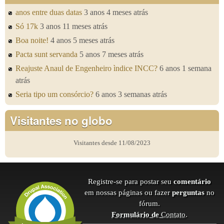
anos entre duas datas
3 anos 4 meses atrás
Só 17k
3 anos 11 meses atrás
Boa noite!
4 anos 5 meses atrás
Pacta sunt servanda
5 anos 7 meses atrás
Reajuste Anaul de Engenheiro ìndice INCC?
6 anos 1 semana
atrás
Seria tipo um consórcio?
6 anos 3 semanas atrás
Visitantes no globo
Visitantes desde 11/08/2023
Registre-se para postar seu
comentário
em nossas páginas ou fazer
perguntas
no
fórum.
Formulário de
Contato
.