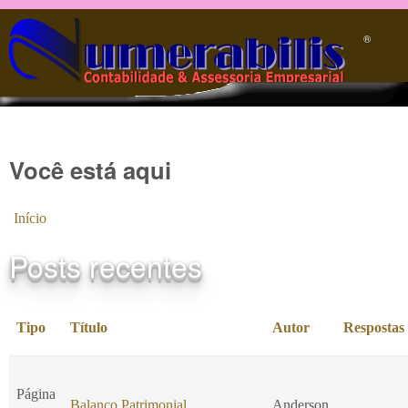
Pular para o conteúdo principal
®️
Você está aqui
Início
Posts recentes
Tipo
Título
Autor
Respostas
Página
Balanço Patrimonial
Anderson