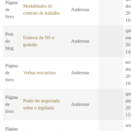
Página
Modalidades de
de
de
Anderson
contrato de trabalho
20
livro
16
qui
Post
Emissor de NF-e
ma
do
Anderson
gratuito
20
blog
14
ter
Página
de
de
Verbas rescisórias
Anderson
20
livro
10
qui
Página
Poder do negociado
ab
de
Anderson
sobre o legislado
20
livro
15
se
Página