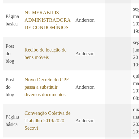
seg
NUMERABILIS
Página
ma
ADMINISTRADORA
Anderson
básica
20
DE CONDOMÍNIOS
19
se
Post
Recibo de locação de
ju
do
Anderson
bens móveis
20
blog
10
qui
Post
Novo Decreto do CPF
ma
do
passa a substituir
Anderson
20
blog
diversos documentos
08
qu
Convenção Coletiva de
Página
ma
Trabalho 2019/2020
Anderson
básica
20
Secovi
20