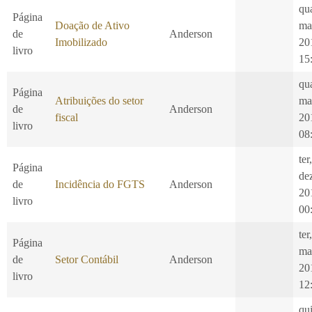
qu
Página
Doação de Ativo
ma
de
Anderson
Imobilizado
20
livro
15
qu
Página
Atribuições do setor
ma
de
Anderson
fiscal
20
livro
08
ter
Página
de
de
Incidência do FGTS
Anderson
20
livro
00
ter
Página
ma
de
Setor Contábil
Anderson
20
livro
12
qui