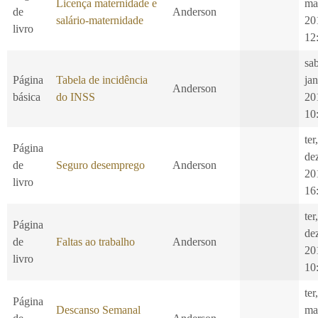
Licença maternidade e
ma
de
Anderson
salário-maternidade
20
livro
12
sa
Página
Tabela de incidência
jan
Anderson
básica
do INSS
20
10
ter
Página
de
de
Seguro desemprego
Anderson
20
livro
16
ter
Página
de
de
Faltas ao trabalho
Anderson
20
livro
10
ter
Página
Descanso Semanal
ma