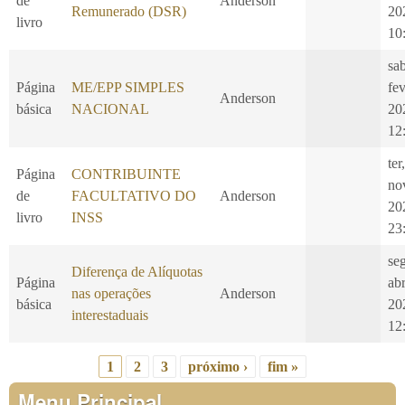
de
Anderson
Remunerado (DSR)
20
livro
10
sa
Página
ME/EPP SIMPLES
fe
Anderson
básica
NACIONAL
20
12
ter
Página
CONTRIBUINTE
no
de
FACULTATIVO DO
Anderson
20
livro
INSS
23
se
Diferença de Alíquotas
Página
ab
nas operações
Anderson
básica
20
interestaduais
12
1
2
3
próximo ›
fim »
Páginas
Menu Principal