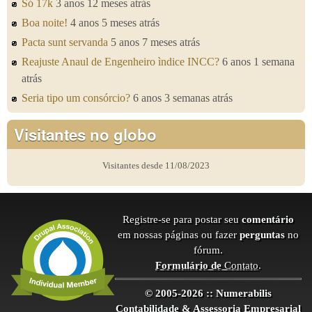
Só 17k
3 anos 12 meses atrás
Boa noite!
4 anos 5 meses atrás
Pacta sunt servanda
5 anos 7 meses atrás
Reajuste Anaul de Engenheiro ìndice INCC?
6 anos 1 semana
atrás
Seria tipo um consórcio?
6 anos 3 semanas atrás
Visitantes no globo
Visitantes desde 11/08/2023
Registre-se para postar seu
comentário
em nossas páginas ou fazer
perguntas
no
fórum.
Formulário de
Contato
.
© 2005-2026 :: Numerabilis
Contabilidade & Assessoria Empresarial