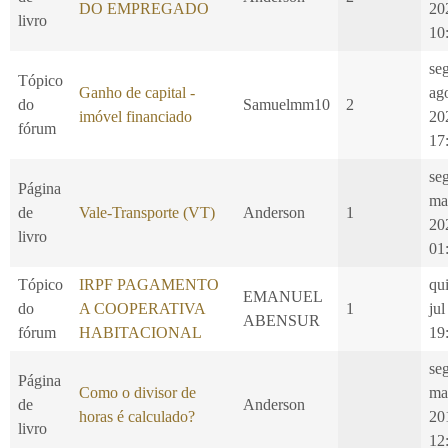
DO EMPREGADO
20
livro
10
se
Tópico
Ganho de capital -
ag
do
Samuelmm10
2
imóvel financiado
20
fórum
17
se
Página
ma
de
Vale-Transporte (VT)
Anderson
1
20
livro
01
Tópico
IRPF PAGAMENTO
qui
EMANUEL
do
A COOPERATIVA
1
jul
ABENSUR
fórum
HABITACIONAL
19
se
Página
Como o divisor de
ma
de
Anderson
horas é calculado?
20
livro
12