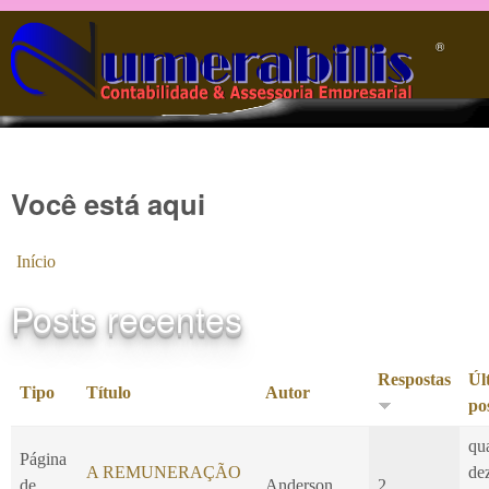
Pular para o conteúdo principal
®️
Você está aqui
Início
Posts recentes
Respostas
Úl
Tipo
Título
Autor
po
qu
Página
A REMUNERAÇÃO
de
de
Anderson
2