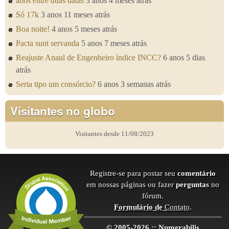
anos entre duas datas
3 anos 4 meses atrás
Só 17k
3 anos 11 meses atrás
Boa noite!
4 anos 5 meses atrás
Pacta sunt servanda
5 anos 7 meses atrás
Reajuste Anaul de Engenheiro ìndice INCC?
6 anos 5 dias
atrás
Seria tipo um consórcio?
6 anos 3 semanas atrás
Visitantes no globo
Visitantes desde 11/08/2023
Registre-se para postar seu
comentário
em nossas páginas ou fazer
perguntas
no
fórum.
Formulário de
Contato
.
© 2005-2026 :: Numerabilis