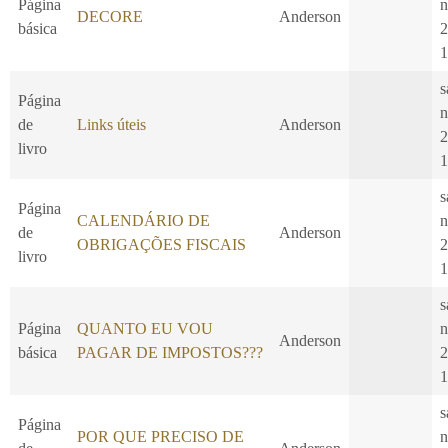
Página
n
DECORE
Anderson
básica
2
1
s
Página
n
de
Links úteis
Anderson
2
livro
1
s
Página
CALENDÁRIO DE
n
de
Anderson
OBRIGAÇÕES FISCAIS
2
livro
1
s
Página
QUANTO EU VOU
n
Anderson
básica
PAGAR DE IMPOSTOS???
2
1
s
Página
POR QUE PRECISO DE
n