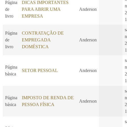
Página
DICAS IMPORTANTES
n
de
PARA ABRIR UMA
Anderson
2
livro
EMPRESA
1
s
Página
CONTRATAÇÃO DE
n
de
EMPREGADA
Anderson
2
livro
DOMÉSTICA
1
s
Página
n
SETOR PESSOAL
Anderson
básica
2
1
s
Página
IMPOSTO DE RENDA DE
n
Anderson
básica
PESSOA FÍSICA
2
1
s