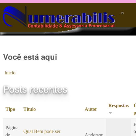
Pular para o conteúdo principal
®️
Você está aqui
Início
Posts recentes
Respostas
Ú
Tipo
Título
Autor
p
s
Página
Qual Bem pode ser
o
de
Anderson