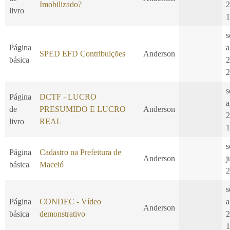
Imobilizado?
2
livro
1
s
Página
a
SPED EFD Contribuições
Anderson
básica
2
2
s
Página
DCTF - LUCRO
a
de
PRESUMIDO E LUCRO
Anderson
2
livro
REAL
1
s
Página
Cadastro na Prefeitura de
Anderson
j
básica
Maceió
2
s
Página
CONDEC - Vídeo
a
Anderson
básica
demonstrativo
2
1