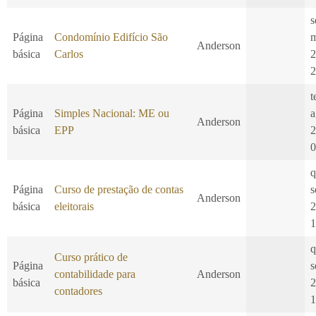
s
Página
Condomínio Edifício São
m
Anderson
básica
Carlos
2
2
t
Página
Simples Nacional: ME ou
a
Anderson
básica
EPP
2
0
q
Página
Curso de prestação de contas
s
Anderson
básica
eleitorais
2
1
q
Curso prático de
Página
s
contabilidade para
Anderson
básica
2
contadores
1