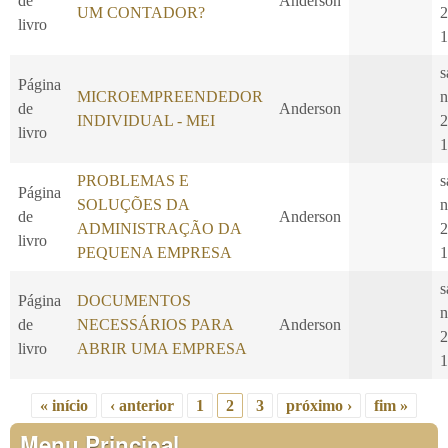
de
Anderson
UM CONTADOR?
2
livro
1
s
Página
MICROEMPREENDEDOR
n
de
Anderson
INDIVIDUAL - MEI
2
livro
1
PROBLEMAS E
s
Página
SOLUÇÕES DA
n
de
Anderson
ADMINISTRAÇÃO DA
2
livro
PEQUENA EMPRESA
1
s
Página
DOCUMENTOS
n
de
NECESSÁRIOS PARA
Anderson
2
livro
ABRIR UMA EMPRESA
1
« início
‹ anterior
1
2
3
próximo ›
fim »
Páginas
Menu Principal