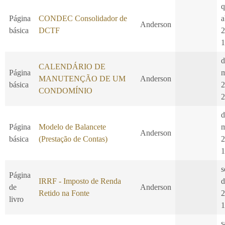
q
Página
CONDEC Consolidador de
a
Anderson
básica
DCTF
2
1
d
CALENDÁRIO DE
Página
m
MANUTENÇÃO DE UM
Anderson
básica
2
CONDOMÍNIO
2
d
Página
Modelo de Balancete
m
Anderson
básica
(Prestação de Contas)
2
1
s
Página
IRRF - Imposto de Renda
d
de
Anderson
Retido na Fonte
2
livro
1
s