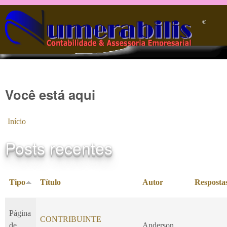
Pular para o conteúdo principal
®️
Você está aqui
Início
Posts recentes
Tipo
Título
Autor
Resposta
Página
CONTRIBUINTE
de
Anderson