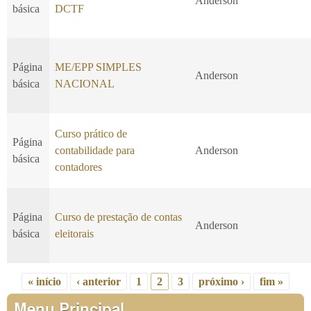
Anderson
básica
DCTF
Página
ME/EPP SIMPLES
Anderson
básica
NACIONAL
Curso prático de
Página
contabilidade para
Anderson
básica
contadores
Página
Curso de prestação de contas
Anderson
básica
eleitorais
« início
‹ anterior
1
2
3
próximo ›
fim »
Páginas
Menu Principal