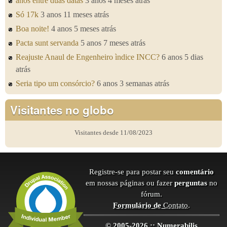
anos entre duas datas
3 anos 4 meses atrás
Só 17k
3 anos 11 meses atrás
Boa noite!
4 anos 5 meses atrás
Pacta sunt servanda
5 anos 7 meses atrás
Reajuste Anaul de Engenheiro ìndice INCC?
6 anos 5 dias
atrás
Seria tipo um consórcio?
6 anos 3 semanas atrás
Visitantes no globo
Visitantes desde 11/08/2023
Registre-se para postar seu
comentário
em nossas páginas ou fazer
perguntas
no
fórum.
Formulário de
Contato
.
© 2005-2026 :: Numerabilis