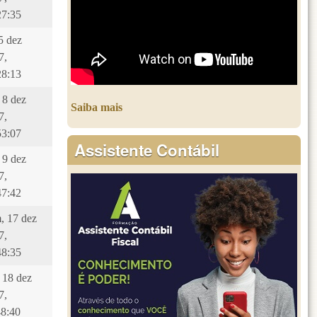
27:35
 5 dez
7,
28:13
 8 dez
Saiba mais
7,
53:07
Assistente Contábil
 9 dez
7,
47:42
, 17 dez
7,
48:35
, 18 dez
7,
48:40