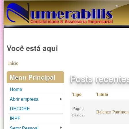
®️
Você está aqui
Início
Posts recente
Menu Principal
Home
Tipo
Título
Abrir empresa
DECORE
Página
Balanço Patrimon
básica
IRPF
Setor Pessoal