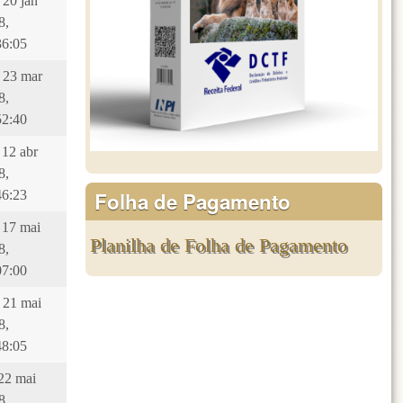
 20 jan
8,
36:05
, 23 mar
8,
52:40
 12 abr
8,
Folha de Pagamento
46:23
, 17 mai
Planilha de Folha de Pagamento
8,
07:00
, 21 mai
8,
48:05
 22 mai
8,