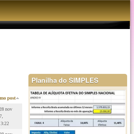
Planilha do SIMPLES
imo post
 28 nov
7,
13:22