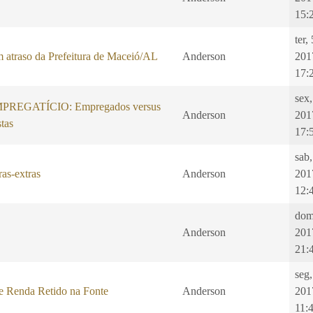
15:
ter,
 atraso da Prefeitura de Maceió/AL
Anderson
201
17:
sex,
REGATÍCIO: Empregados versus
Anderson
201
tas
17:
sab,
as-extras
Anderson
201
12:
dom
Anderson
201
21:
seg
e Renda Retido na Fonte
Anderson
201
11: