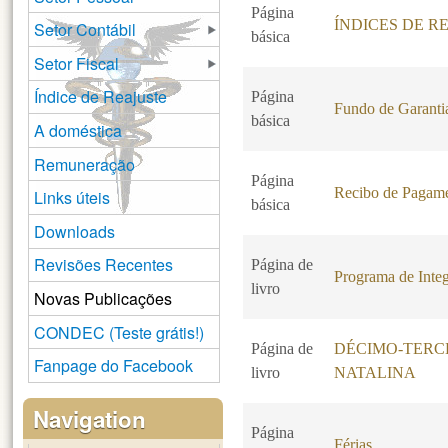
Página
ÍNDICES DE R
Setor Contábil
básica
Setor Fiscal
Índice de Reajuste
Página
Fundo de Garanti
básica
A doméstica
Remuneração
Página
Recibo de Pagam
Links úteis
básica
Downloads
Revisões Recentes
Página de
Programa de Integ
livro
Novas Publicações
CONDEC (Teste grátis!)
Página de
DÉCIMO-TERCE
Fanpage do Facebook
livro
NATALINA
Navigation
Página
Férias