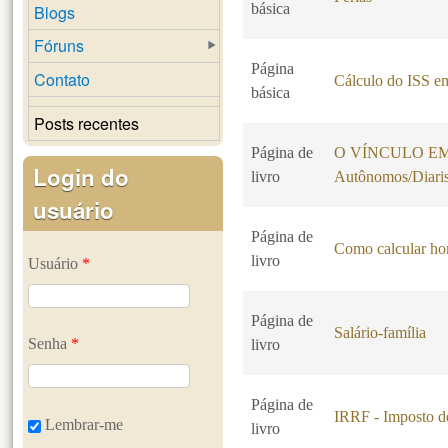
básica
Blogs
Fóruns
Página
Contato
Cálculo do ISS em
básica
Posts recentes
Página de
O VÍNCULO EMP
Login do
livro
Autônomos/Diaris
usuário
Página de
Como calcular hor
livro
Usuário
*
Página de
Salário-família
Senha
*
livro
Página de
IRRF - Imposto d
Lembrar-me
livro