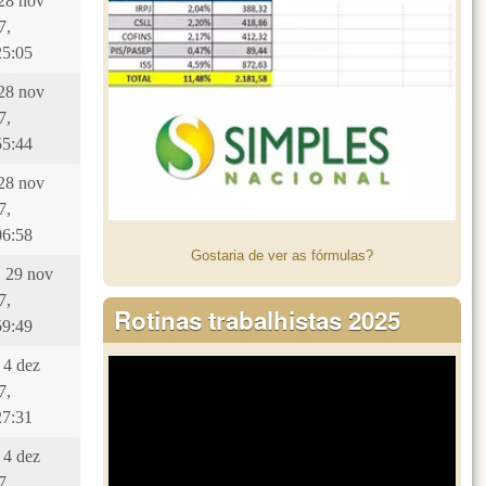
 28 nov
7,
25:05
 28 nov
7,
55:44
 28 nov
7,
06:58
Gostaria de ver as fórmulas?
, 29 nov
7,
Rotinas trabalhistas 2025
59:49
 4 dez
7,
27:31
 4 dez
7,