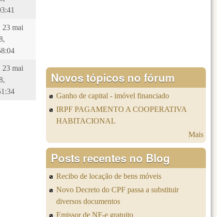
03:41
, 23 mai
8,
58:04
, 23 mai
Novos tópicos no fórum
8,
51:34
Ganho de capital - imóvel financiado
IRPF PAGAMENTO A COOPERATIVA
HABITACIONAL
Mais
Posts recentes no Blog
Recibo de locação de bens móveis
Novo Decreto do CPF passa a substituir
diversos documentos
Emissor de NF-e gratuito