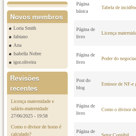
Página
Tabela de incidê
básica
Novos membros
Loria Smith
Página de
Licença maternida
fabiano
livro
Ana
Isabella Nobre
Página de
Poder do negociad
igor.oliveira
livro
Revisões
Post do
Emissor de NF-e g
recentes
blog
Licença maternidade e
Página de
salário-maternidade
Como o divisor de
livro
27/06/2025 - 19:58
Como o divisor de horas é
Página de
calculado?
Setor Contábil