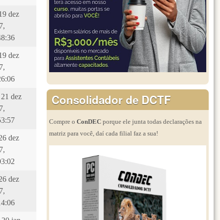
 19 dez
7,
48:36
 19 dez
7,
26:06
Consolidador de DCTF
 21 dez
7,
53:57
Compre o
ConDEC
porque ele junta todas declarações na
matriz para você, daí cada filial faz a sua!
 26 dez
7,
03:02
 26 dez
7,
14:06