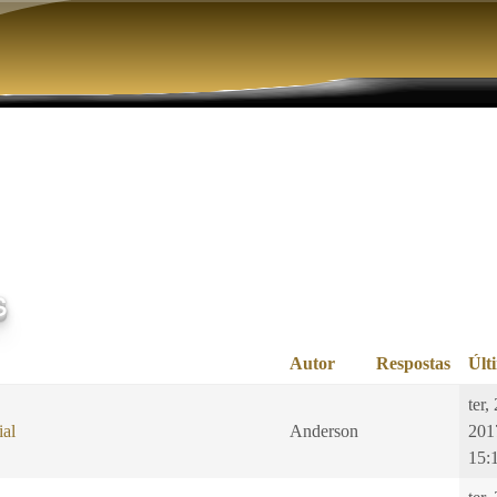
Pular para o conteúdo principal
s
Autor
Respostas
Últ
ter,
ial
Anderson
201
15: