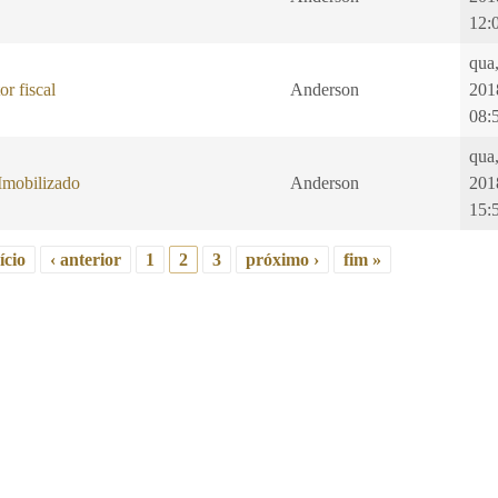
12:
qua
or fiscal
Anderson
201
08:
qua
Imobilizado
Anderson
201
15:
ício
‹ anterior
1
2
3
próximo ›
fim »