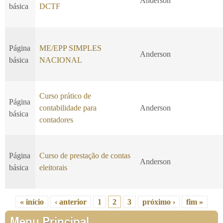
Anderson
básica
DCTF
Página
ME/EPP SIMPLES
Anderson
básica
NACIONAL
Curso prático de
Página
contabilidade para
Anderson
básica
contadores
Página
Curso de prestação de contas
Anderson
básica
eleitorais
« início
‹ anterior
1
2
3
próximo ›
fim »
Páginas
Menu Principal