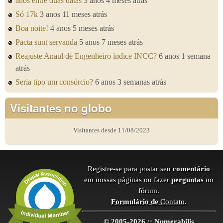
anos entre duas datas
3 anos 4 meses atrás
Só 17k
3 anos 11 meses atrás
Boa noite!
4 anos 5 meses atrás
Pacta sunt servanda
5 anos 7 meses atrás
Reajuste Anaul de Engenheiro ìndice INCC?
6 anos 1 semana
atrás
Seria tipo um consórcio?
6 anos 3 semanas atrás
Visitantes no globo
Visitantes desde 11/08/2023
Registre-se para postar seu
comentário
em nossas páginas ou fazer
perguntas
no
fórum.
Formulário de
Contato
.
© 2005-2026 :: Numerabilis