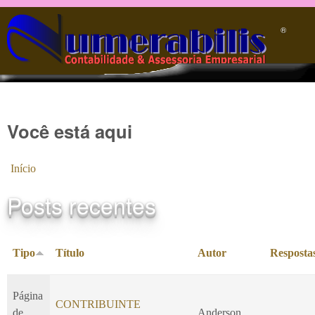
Pular para o conteúdo principal
®️
Você está aqui
Início
Posts recentes
Tipo
Título
Autor
Resposta
Página
CONTRIBUINTE
de
Anderson