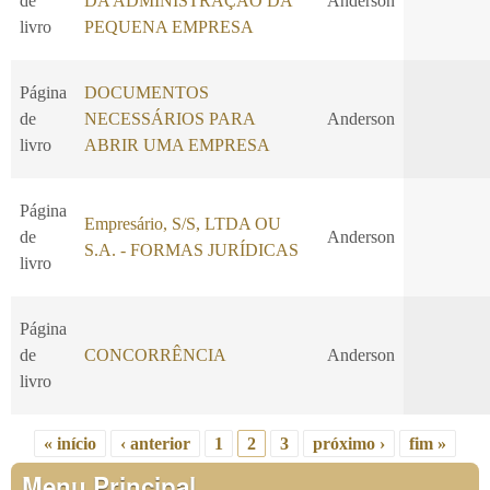
de
DA ADMINISTRAÇÃO DA
Anderson
livro
PEQUENA EMPRESA
Página
DOCUMENTOS
de
NECESSÁRIOS PARA
Anderson
livro
ABRIR UMA EMPRESA
Página
Empresário, S/S, LTDA OU
de
Anderson
S.A. - FORMAS JURÍDICAS
livro
Página
de
CONCORRÊNCIA
Anderson
livro
« início
‹ anterior
1
2
3
próximo ›
fim »
Páginas
Menu Principal