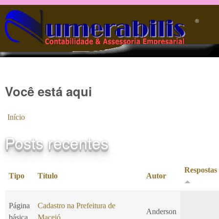
Pular para o conteúdo principal
®️
Você está aqui
Início
Posts recentes
Respostas
Tipo
Título
Autor
Página
Cadastro na Prefeitura de
Anderson
básica
Maceió