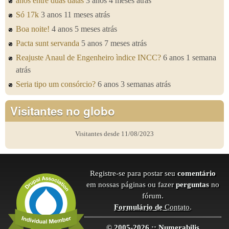
anos entre duas datas
3 anos 4 meses atrás
Só 17k
3 anos 11 meses atrás
Boa noite!
4 anos 5 meses atrás
Pacta sunt servanda
5 anos 7 meses atrás
Reajuste Anaul de Engenheiro ìndice INCC?
6 anos 1 semana
atrás
Seria tipo um consórcio?
6 anos 3 semanas atrás
Visitantes no globo
Visitantes desde 11/08/2023
Registre-se para postar seu
comentário
em nossas páginas ou fazer
perguntas
no
fórum.
Formulário de
Contato
.
© 2005-2026 :: Numerabilis