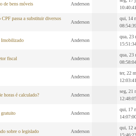
seg, 17 
ão de bens móveis
Anderson
10:40:4
CPF passa a substituir diversos
qui, 14 
Anderson
08:54:3
qua, 23
 Imobilizado
Anderson
15:51:3
qua, 23
tor fiscal
Anderson
08:58:0
ter, 22 
Anderson
12:03:4
seg, 21 
e horas é calculado?
Anderson
12:48:0
qui, 17 
gratuito
Anderson
14:07:0
qui, 12 
do sobre o legislado
Anderson
15:46:2