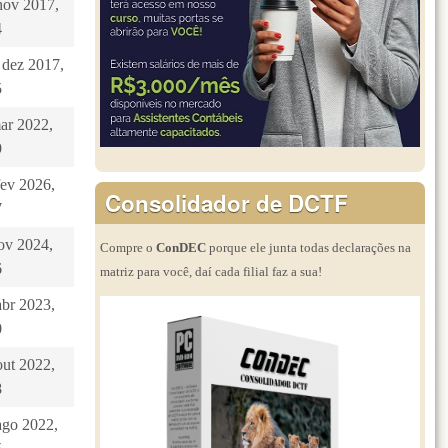
nov 2017,
4
 dez 2017,
5
mar 2022,
9
fev 2026,
Consolidador de DCTF
7
nov 2024,
Compre o
ConDEC
porque ele junta todas declarações na
6
matriz para você, daí cada filial faz a sua!
abr 2023,
0
out 2022,
8
ago 2022,