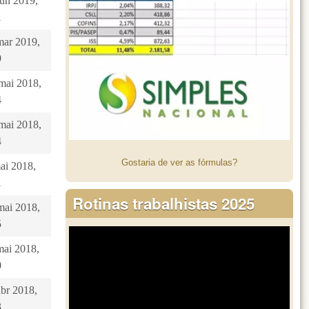
jun 2019,
1
mar 2019,
9
 mai 2018,
4
 mai 2018,
4
Gostaria de ver as fórmulas?
mai 2018,
1
Rotinas trabalhistas 2025
mai 2018,
5
mai 2018,
0
abr 2018,
3