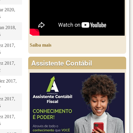
ar 2020,
5
jan 2018,
5
Saiba mais
dez 2017,
6
Assistente Contábil
dez 2017,
2
dez 2017,
7
dez 2017,
6
dez 2017,
6