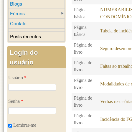
Blogs
Página
NUMERABILI
Fóruns
básica
CONDOMÍNIO
Contato
Página
Tabela de incidê
básica
Posts recentes
Página de
Seguro desempr
Login do
livro
usuário
Página de
Faltas ao trabalh
livro
Usuário
*
Página de
Modalidades de c
livro
Página de
Senha
*
Verbas rescisória
livro
Página de
Incidência do F
livro
Lembrar-me