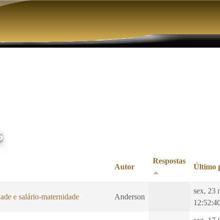
Pular para o conteúdo principal
s
Respostas
Autor
Último 
sex, 23 
ade e salário-maternidade
Anderson
12:52:4