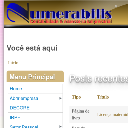
®️
Você está aqui
Início
Posts recente
Menu Principal
Home
Tipo
Título
Abrir empresa
DECORE
Página de
Licença maternid
IRPF
livro
Setor Pessoal