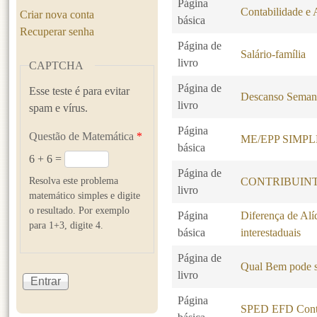
Página
Contabilidade e 
Criar nova conta
básica
Recuperar senha
Página de
Salário-família
livro
CAPTCHA
Página de
Esse teste é para evitar
Descanso Seman
livro
spam e vírus.
Página
Questão de Matemática
*
ME/EPP SIMP
básica
6 + 6 =
Página de
Resolva este problema
CONTRIBUINT
livro
matemático simples e digite
o resultado. Por exemplo
Página
Diferença de Alí
para 1+3, digite 4.
básica
interestaduais
Página de
Qual Bem pode s
livro
Página
SPED EFD Contr