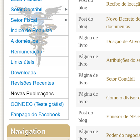
Post do
Recibo de locaç
blog
Setor Contábil
Setor Fiscal
Post do
Novo Decreto do 
blog
documentos
Índice de Reajuste
Página de
A doméstica
Doação de Ativo
livro
Remuneração
Página de
Atribuições do se
Links úteis
livro
Downloads
Página de
Setor Contábil
Revisões Recentes
livro
Novas Publicações
Página de
Como o divisor d
livro
CONDEC (Teste grátis!)
Post do
Fanpage do Facebook
Emissor de NF-e 
blog
Navigation
Página de
Poder do negocia
livro