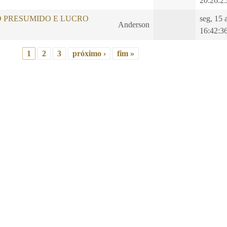
20:26:2
O PRESUMIDO E LUCRO
seg, 15 
Anderson
16:42:3
1
2
3
próximo ›
fim »