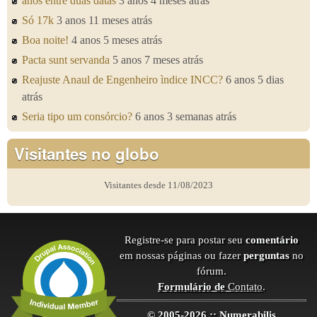
anos entre duas datas
3 anos 4 meses atrás
Só 17k
3 anos 11 meses atrás
Boa noite!
4 anos 5 meses atrás
Pacta sunt servanda
5 anos 7 meses atrás
Reajuste Anaul de Engenheiro ìndice INCC?
6 anos 5 dias
atrás
Seria tipo um consórcio?
6 anos 3 semanas atrás
Visitantes no globo
Visitantes desde 11/08/2023
Registre-se para postar seu
comentário
em nossas páginas ou fazer
perguntas
no
fórum.
Formulário de
Contato
.
© 2005-2026 :: Numerabilis