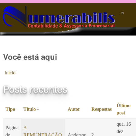
Pular para o conteúdo principal
®️
Você está aqui
Início
Posts recentes
Último
Tipo
Título
Autor
Respostas
post
qua, 16
Página
A
dez
de
REMUNERAÇÃO
Anderson
2