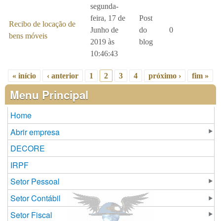
segunda-
feira, 17 de
Post
Recibo de locação de
Junho de
do
0
bens móveis
2019 às
blog
10:46:43
« início
‹ anterior
1
2
3
4
próximo ›
fim »
Páginas
Menu Principal
Home
Abrir empresa
DECORE
IRPF
Setor Pessoal
Setor Contábil
Setor Fiscal