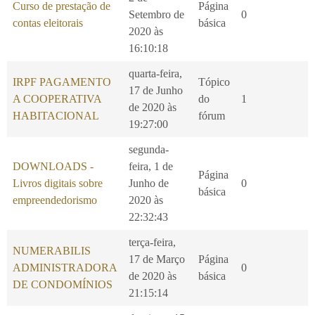
Curso de prestação de
Página
Setembro de
0
contas eleitorais
básica
2020 às
16:10:18
quarta-feira,
IRPF PAGAMENTO
Tópico
17 de Junho
A COOPERATIVA
do
1
de 2020 às
HABITACIONAL
fórum
19:27:00
segunda-
DOWNLOADS -
feira, 1 de
Página
Livros digitais sobre
Junho de
0
básica
empreendedorismo
2020 às
22:32:43
terça-feira,
NUMERABILIS
17 de Março
Página
ADMINISTRADORA
0
de 2020 às
básica
DE CONDOMÍNIOS
21:15:14