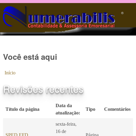
Pular para o conteúdo principal
®️
Você está aqui
Início
Revisões recentes
Data da
Título da página
Tipo
Comentários
atualização:
sexta-feira,
16 de
SPED EFD
Página