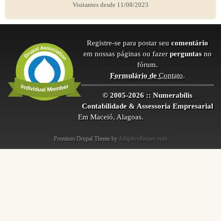
Visitantes desde 11/08/2023
Registre-se para postar seu
comentário
em nossas páginas ou fazer
perguntas
no
fórum.
Formulário de
Contato
.
© 2005-2026 :: Numerabilis
Contabilidade & Assessoria Empresarial
Em Maceió, Alagoas.
Premium Drupal Theme by
Adaptivethemes.com