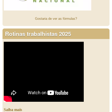
Gostaria de ver as fórmulas?
Rotinas trabalhistas 2025
Saiba mais