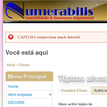
®️
CAPTCHA session reuse attack detected.
Menssagem de erro
Você está aqui
Início
»
Fóruns
Tópicos ativo
Menu Principal
Home
Visualizar Fóruns
Active t
Abrir empresa
DECORE
Show active topics in: