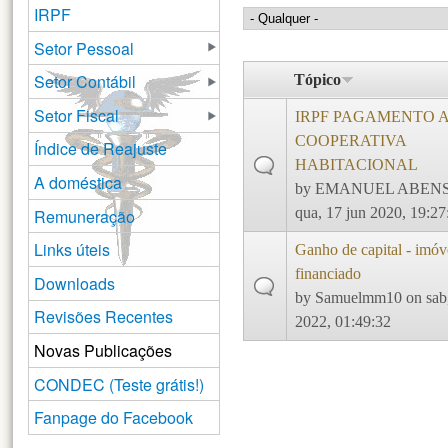
IRPF
Setor Pessoal
Setor Contábil
Tópico
Setor Fiscal
IRPF PAGAMENTO 
COOPERATIVA
Índice de Reajuste
HABITACIONAL
A doméstica
by
EMANUEL ABEN
qua, 17 jun 2020, 19:27
Remuneração
Links úteis
Ganho de capital - imóv
financiado
Downloads
by
Samuelmm10
on sab
Revisões Recentes
2022, 01:49:32
Novas Publicações
CONDEC (Teste grátis!)
Fanpage do Facebook