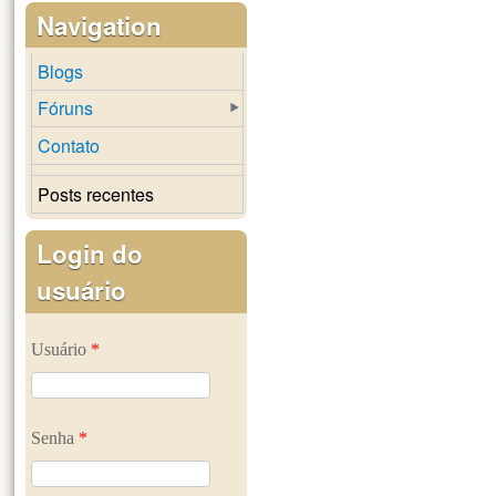
Navigation
Blogs
Fóruns
Contato
Posts recentes
Login do
usuário
Usuário
*
Senha
*