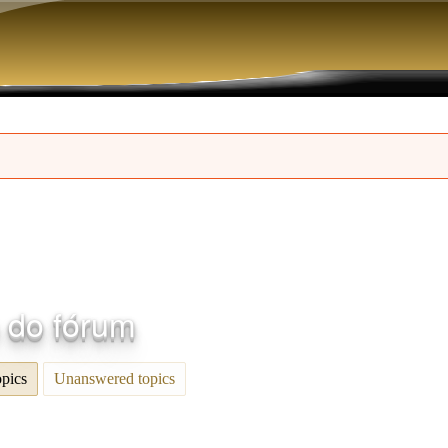
Pular para o conteúdo principal
s do fórum
opics
(aba ativa)
Unanswered topics