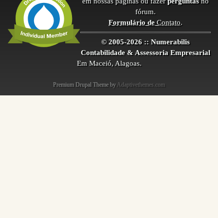
em nossas páginas ou fazer
perguntas
no
fórum.
Formulário de
Contato
.
© 2005-2026 :: Numerabilis
Contabilidade & Assessoria Empresarial
Em Maceió, Alagoas.
Premium Drupal Theme by
Adaptivethemes.com