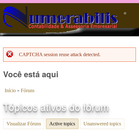
Pular para o conteúdo principal
®️
CAPTCHA session reuse attack detected.
Menssagem de erro
Você está aqui
Início
»
Fóruns
Tópicos ativos do fórum
Visualizar Fóruns
Active topics
(aba ativa)
Unanswered topics