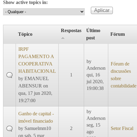
Show active topics in:
Respostas
Último
Tópico
Fórum
post
IRPF
PAGAMENTO A
by
COOPERATIVA
Fórum de
Anderson
HABITACIONAL
discussões
1
qui, 16
by
EMANUEL
sobre
jul 2020,
ABENSUR
on
contabilidade
19:00:38
qua, 17 jun 2020,
19:27:00
by
Ganho de capital -
Anderson
imóvel financiado
seg, 15
by
Samuelmm10
2
Setor Fiscal
ago
on sab, 5 mar