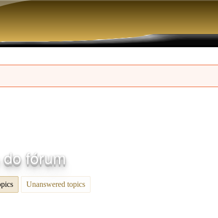
Pular para o conteúdo principal
s do fórum
opics
(aba ativa)
Unanswered topics