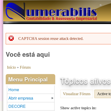
®️
CAPTCHA session reuse attack detected.
Menssagem de erro
Você está aqui
Início
»
Fóruns
Tópicos ativo
Menu Principal
Home
Visualizar Fóruns
Active t
Abrir empresa
DECORE
Show active topics in: