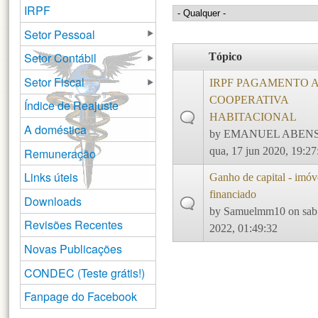
IRPF
Setor Pessoal
Setor Contábil
Tópico
Setor Fiscal
IRPF PAGAMENTO 
COOPERATIVA
Índice de Reajuste
HABITACIONAL
A doméstica
by
EMANUEL ABEN
qua, 17 jun 2020, 19:27
Remuneração
Links úteis
Ganho de capital - imóv
financiado
Downloads
by
Samuelmm10
on sab
Revisões Recentes
2022, 01:49:32
Novas Publicações
CONDEC (Teste grátis!)
Fanpage do Facebook