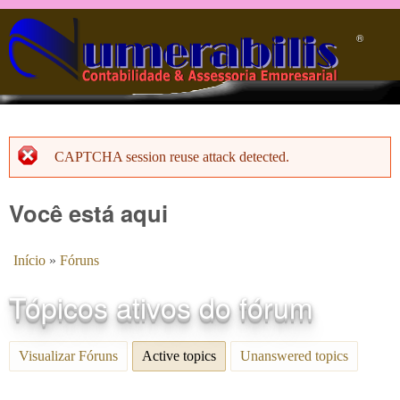
Pular para o conteúdo principal
®️
CAPTCHA session reuse attack detected.
Menssagem de erro
Você está aqui
Início
»
Fóruns
Tópicos ativos do fórum
Visualizar Fóruns
Active topics
(aba ativa)
Unanswered topics