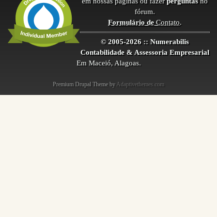
em nossas páginas ou fazer
perguntas
no
fórum.
Formulário de
Contato
.
© 2005-2026 :: Numerabilis
Contabilidade & Assessoria Empresarial
Em Maceió, Alagoas.
Premium Drupal Theme by
Adaptivethemes.com