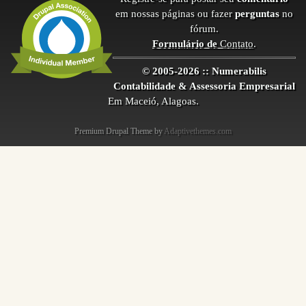
em nossas páginas ou fazer
perguntas
no
fórum.
Formulário de
Contato
.
© 2005-2026 :: Numerabilis
Contabilidade & Assessoria Empresarial
Em Maceió, Alagoas.
Premium Drupal Theme by
Adaptivethemes.com